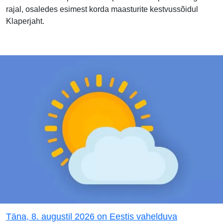
rajal, osaledes esimest korda maasturite kestvussõidul
Klaperjaht.
Täna, 8. augustil 2026 on Eestis vahelduva