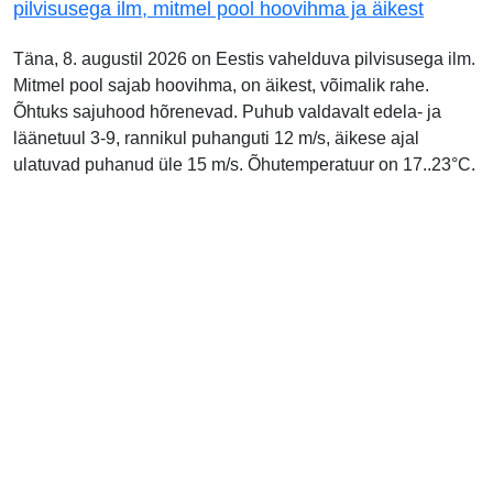
pilvisusega ilm, mitmel pool hoovihma ja äikest
Täna, 8. augustil 2026 on Eestis vahelduva pilvisusega ilm.
Mitmel pool sajab hoovihma, on äikest, võimalik rahe.
Õhtuks sajuhood hõrenevad. Puhub valdavalt edela- ja
läänetuul 3-9, rannikul puhanguti 12 m/s, äikese ajal
ulatuvad puhanud üle 15 m/s. Õhutemperatuur on 17..23°C.