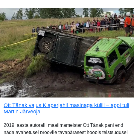
Ott Tänak vajus Klaperjahil masinaga külili – appi tuli
Martin Järveoja
2019. aasta autoralli maailmameister Ott Tänak pani end
nädalavahetusel proovile tavapärasest hoopis teistsugusel