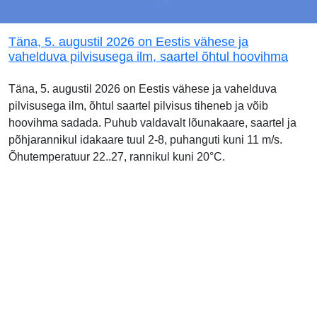
Täna, 5. augustil 2026 on Eestis vähese ja
vahelduva pilvisusega ilm, saartel õhtul hoovihma
Täna, 5. augustil 2026 on Eestis vähese ja vahelduva
pilvisusega ilm, õhtul saartel pilvisus tiheneb ja võib
hoovihma sadada. Puhub valdavalt lõunakaare, saartel ja
põhjarannikul idakaare tuul 2-8, puhanguti kuni 11 m/s.
Õhutemperatuur 22..27, rannikul kuni 20°C.