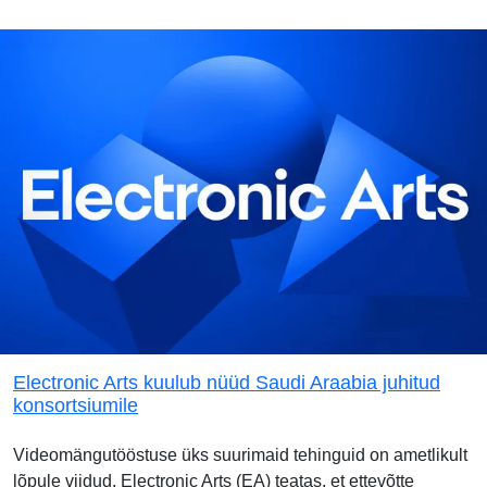
Electronic Arts kuulub nüüd Saudi Araabia juhitud
konsortsiumile
Videomängutööstuse üks suurimaid tehinguid on ametlikult
lõpule viidud. Electronic Arts (EA) teatas, et ettevõtte