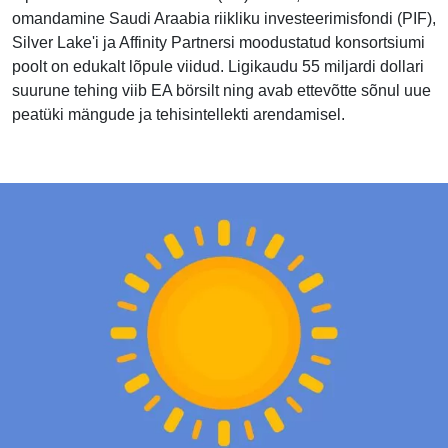
omandamine Saudi Araabia riikliku investeerimisfondi (PIF),
Silver Lake'i ja Affinity Partnersi moodustatud konsortsiumi
poolt on edukalt lõpule viidud. Ligikaudu 55 miljardi dollari
suurune tehing viib EA börsilt ning avab ettevõtte sõnul uue
peatüki mängude ja tehisintellekti arendamisel.