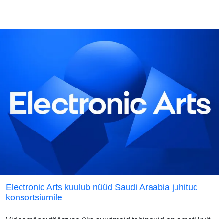
Electronic Arts kuulub nüüd Saudi Araabia juhitud
konsortsiumile