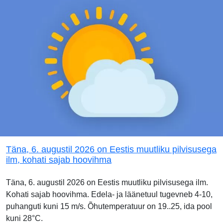
Täna, 6. augustil 2026 on Eestis muutliku pilvisusega
ilm, kohati sajab hoovihma
Täna, 6. augustil 2026 on Eestis muutliku pilvisusega ilm.
Kohati sajab hoovihma. Edela- ja läänetuul tugevneb 4-10,
puhanguti kuni 15 m/s. Õhutemperatuur on 19..25, ida pool
kuni 28°C.