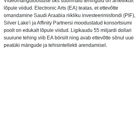
Videomängutööstuse üks suurimaid tehinguid on ametlikult
lõpule viidud. Electronic Arts (EA) teatas, et ettevõtte
omandamine Saudi Araabia riikliku investeerimisfondi (PIF),
Silver Lake'i ja Affinity Partnersi moodustatud konsortsiumi
poolt on edukalt lõpule viidud. Ligikaudu 55 miljardi dollari
suurune tehing viib EA börsilt ning avab ettevõtte sõnul uue
peatüki mängude ja tehisintellekti arendamisel.