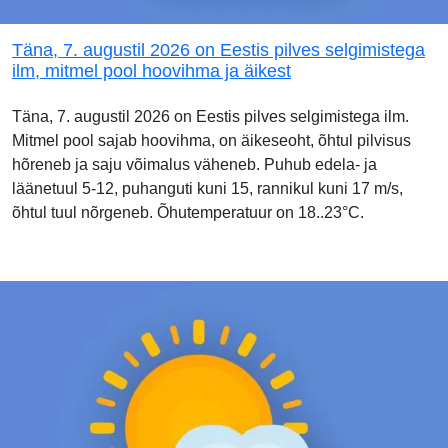
Täna, 7. augustil 2026 on Eestis pilves selgimistega
ilm, mitmel pool hoovihma ja äikest
Täna, 7. augustil 2026 on Eestis pilves selgimistega ilm.
Mitmel pool sajab hoovihma, on äikeseoht, õhtul pilvisus
hõreneb ja saju võimalus väheneb. Puhub edela- ja
läänetuul 5-12, puhanguti kuni 15, rannikul kuni 17 m/s,
õhtul tuul nõrgeneb. Õhutemperatuur on 18..23°C.