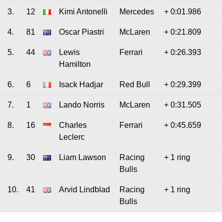
3.
12
Kimi Antonelli
Mercedes
+ 0:01.986
4.
81
Oscar Piastri
McLaren
+ 0:21.809
5.
44
Lewis
Ferrari
+ 0:26.393
Hamilton
6.
6
Isack Hadjar
Red Bull
+ 0:29.399
7.
1
Lando Norris
McLaren
+ 0:31.505
8.
16
Charles
Ferrari
+ 0:45.659
Leclerc
9.
30
Liam Lawson
Racing
+ 1 ring
Bulls
10.
41
Arvid Lindblad
Racing
+ 1 ring
Bulls