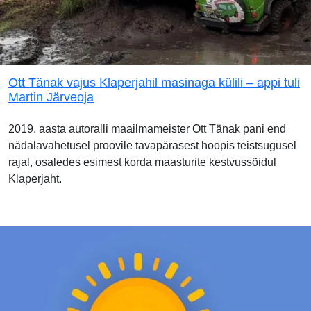
Ott Tänak vajus Klaperjahil masinaga külili – appi tuli
Martin Järveoja
2019. aasta autoralli maailmameister Ott Tänak pani end
nädalavahetusel proovile tavapärasest hoopis teistsugusel
rajal, osaledes esimest korda maasturite kestvussõidul
Klaperjaht.