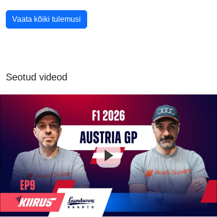
Vaata kõiki tulemusi
Seotud videod