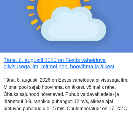
Täna, 8. augustil 2026 on Eestis vahelduva
pilvisusega ilm, mitmel pool hoovihma ja äikest
Täna, 8. augustil 2026 on Eestis vahelduva pilvisusega ilm.
Mitmel pool sajab hoovihma, on äikest, võimalik rahe.
Õhtuks sajuhood hõrenevad. Puhub valdavalt edela- ja
läänetuul 3-9, rannikul puhanguti 12 m/s, äikese ajal
ulatuvad puhanud üle 15 m/s. Õhutemperatuur on 17..23°C.