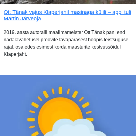
Ott Tänak vajus Klaperjahil masinaga külili – appi tuli
Martin Järveoja
2019. aasta autoralli maailmameister Ott Tänak pani end
nädalavahetusel proovile tavapärasest hoopis teistsugusel
rajal, osaledes esimest korda maasturite kestvussõidul
Klaperjaht.