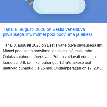
Täna, 8. augustil 2026 on Eestis vahelduva
pilvisusega ilm, mitmel pool hoovihma ja äikest
Täna, 8. augustil 2026 on Eestis vahelduva pilvisusega ilm.
Mitmel pool sajab hoovihma, on äikest, võimalik rahe.
Õhtuks sajuhood hõrenevad. Puhub valdavalt edela- ja
läänetuul 3-9, rannikul puhanguti 12 m/s, äikese ajal
ulatuvad puhanud üle 15 m/s. Õhutemperatuur on 17..23°C.