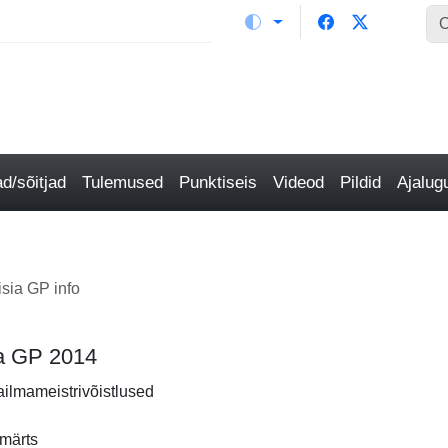
/sõitjad
Tulemused
Punktiseis
Videod
Pildid
Ajalu
sia GP info
ia GP 2014
ailmameistrivõistlused
 märts