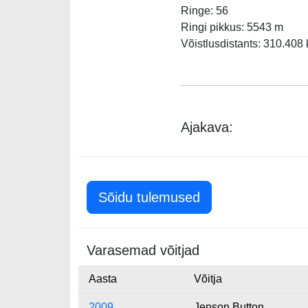
Ringe: 56
Ringi pikkus: 5543 m
Võistlusdistants: 310.408
Ajakava:
Sõidu tulemused
Varasemad võitjad
Aasta
Võitja
2009
Jenson Button