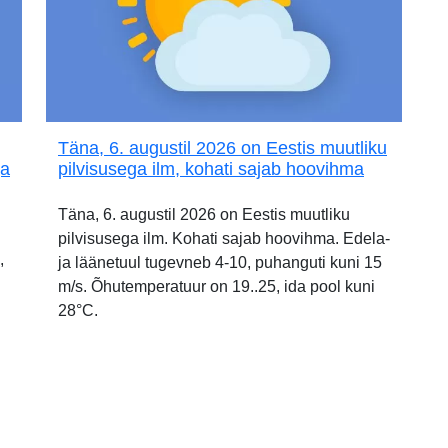
Täna, 6. augustil 2026 on Eestis muutliku
ja
pilvisusega ilm, kohati sajab hoovihma
Täna, 6. augustil 2026 on Eestis muutliku
pilvisusega ilm. Kohati sajab hoovihma. Edela-
,
ja läänetuul tugevneb 4-10, puhanguti kuni 15
m/s. Õhutemperatuur on 19..25, ida pool kuni
28°C.