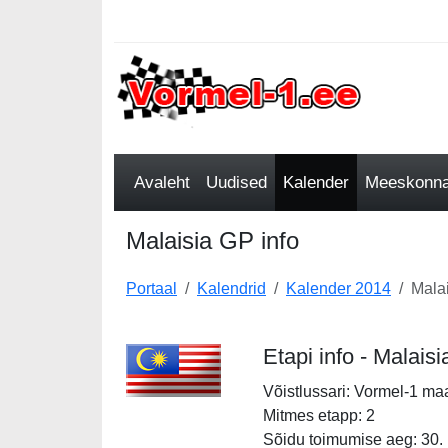
Avaleht
Uudised
Kalender
Meeskonnad
Malaisia GP info
Portaal
Kalendrid
Kalender 2014
Malai
Etapi info - Malais
Võistlussari: Vormel-1 ma
Mitmes etapp: 2
Sõidu toimumise aeg: 30.