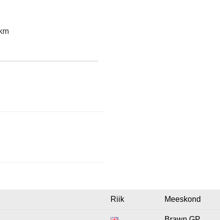
 km
Riik
Meeskond
Brawn GP