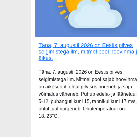
Täna, 7. augustil 2026 on Eestis pilves
selgimistega ilm, mitmel pool hoovihma 
äikest
Täna, 7. augustil 2026 on Eestis pilves
selgimistega ilm. Mitmel pool sajab hoovihma
on äikeseoht, õhtul pilvisus hõreneb ja saju
võimalus väheneb. Puhub edela- ja läänetuul
5-12, puhanguti kuni 15, rannikul kuni 17 m/s,
õhtul tuul nõrgeneb. Õhutemperatuur on
18..23°C.