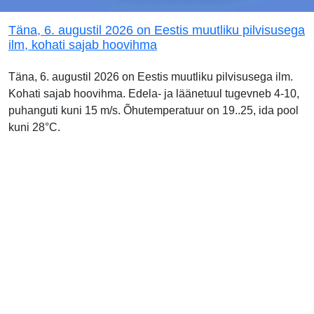
Täna, 6. augustil 2026 on Eestis muutliku pilvisusega
ilm, kohati sajab hoovihma
Täna, 6. augustil 2026 on Eestis muutliku pilvisusega ilm.
Kohati sajab hoovihma. Edela- ja läänetuul tugevneb 4-10,
puhanguti kuni 15 m/s. Õhutemperatuur on 19..25, ida pool
kuni 28°C.