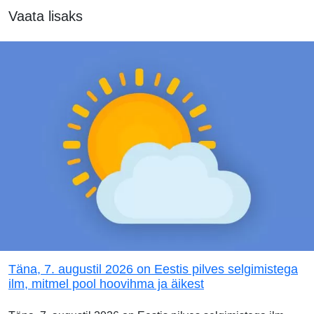
Vaata lisaks
Täna, 7. augustil 2026 on Eestis pilves selgimistega
ilm, mitmel pool hoovihma ja äikest