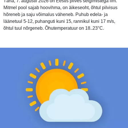
Täna, 7. augustil 2026 on Eestis pilves selgimistega ilm.
Mitmel pool sajab hoovihma, on äikeseoht, õhtul pilvisus
hõreneb ja saju võimalus väheneb. Puhub edela- ja
läänetuul 5-12, puhanguti kuni 15, rannikul kuni 17 m/s,
õhtul tuul nõrgeneb. Õhutemperatuur on 18..23°C.