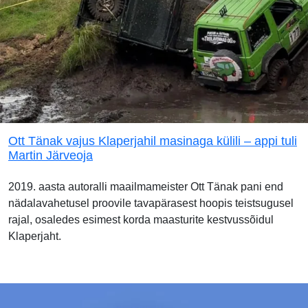
Ott Tänak vajus Klaperjahil masinaga külili – appi tuli
Martin Järveoja
2019. aasta autoralli maailmameister Ott Tänak pani end
nädalavahetusel proovile tavapärasest hoopis teistsugusel
rajal, osaledes esimest korda maasturite kestvussõidul
Klaperjaht.