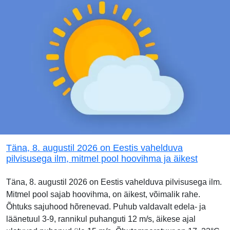
Täna, 8. augustil 2026 on Eestis vahelduva
pilvisusega ilm, mitmel pool hoovihma ja äikest
Täna, 8. augustil 2026 on Eestis vahelduva pilvisusega ilm.
Mitmel pool sajab hoovihma, on äikest, võimalik rahe.
Õhtuks sajuhood hõrenevad. Puhub valdavalt edela- ja
läänetuul 3-9, rannikul puhanguti 12 m/s, äikese ajal