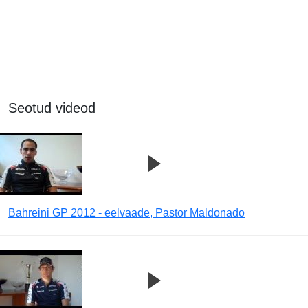
Seotud videod
Bahreini GP 2012 - eelvaade, Pastor Maldonado