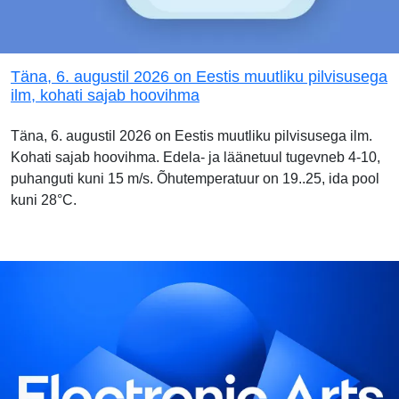
Täna, 6. augustil 2026 on Eestis muutliku pilvisusega
ilm, kohati sajab hoovihma
Täna, 6. augustil 2026 on Eestis muutliku pilvisusega ilm.
Kohati sajab hoovihma. Edela- ja läänetuul tugevneb 4-10,
puhanguti kuni 15 m/s. Õhutemperatuur on 19..25, ida pool
kuni 28°C.