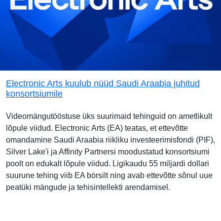
Electronic Arts kuulub nüüd Saudi Araabia juhitud
konsortsiumile
Videomängutööstuse üks suurimaid tehinguid on ametlikult
lõpule viidud. Electronic Arts (EA) teatas, et ettevõtte
omandamine Saudi Araabia riikliku investeerimisfondi (PIF),
Silver Lake'i ja Affinity Partnersi moodustatud konsortsiumi
poolt on edukalt lõpule viidud. Ligikaudu 55 miljardi dollari
suurune tehing viib EA börsilt ning avab ettevõtte sõnul uue
peatüki mängude ja tehisintellekti arendamisel.