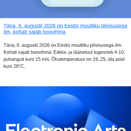
Täna, 6. augustil 2026 on Eestis muutliku pilvisusega
ilm, kohati sajab hoovihma
Täna, 6. augustil 2026 on Eestis muutliku pilvisusega ilm.
Kohati sajab hoovihma. Edela- ja läänetuul tugevneb 4-10,
puhanguti kuni 15 m/s. Õhutemperatuur on 19..25, ida pool
kuni 28°C.