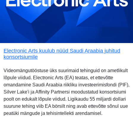
Electronic Arts kuulub nüüd Saudi Araabia juhitud
konsortsiumile
Videomängutööstuse üks suurimaid tehinguid on ametlikult
lõpule viidud. Electronic Arts (EA) teatas, et ettevõtte
omandamine Saudi Araabia riikliku investeerimisfondi (PIF),
Silver Lake'i ja Affinity Partnersi moodustatud konsortsiumi
poolt on edukalt lõpule viidud. Ligikaudu 55 miljardi dollari
suurune tehing viib EA börsilt ning avab ettevõtte sõnul uue
peatüki mängude ja tehisintellekti arendamisel.