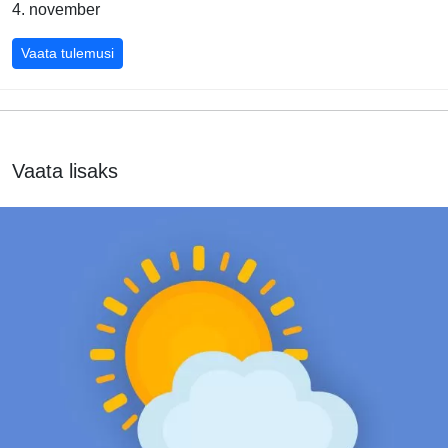
4. november
Araabia Ühendemiraatide GP 2012
Vaata tulemusi
Vaata lisaks