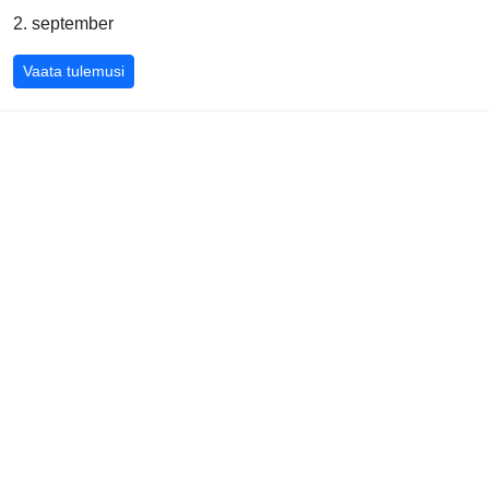
2. september
Belgia GP 2012
Vaata tulemusi