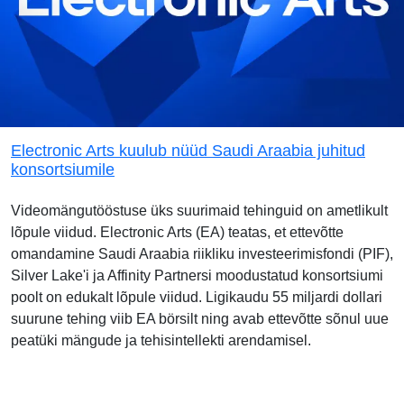
Electronic Arts kuulub nüüd Saudi Araabia juhitud
konsortsiumile
Videomängutööstuse üks suurimaid tehinguid on ametlikult
lõpule viidud. Electronic Arts (EA) teatas, et ettevõtte
omandamine Saudi Araabia riikliku investeerimisfondi (PIF),
Silver Lake'i ja Affinity Partnersi moodustatud konsortsiumi
poolt on edukalt lõpule viidud. Ligikaudu 55 miljardi dollari
suurune tehing viib EA börsilt ning avab ettevõtte sõnul uue
peatüki mängude ja tehisintellekti arendamisel.