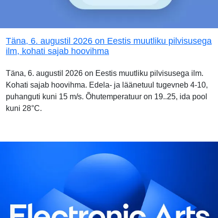
Täna, 6. augustil 2026 on Eestis muutliku pilvisusega
ilm, kohati sajab hoovihma
Täna, 6. augustil 2026 on Eestis muutliku pilvisusega ilm.
Kohati sajab hoovihma. Edela- ja läänetuul tugevneb 4-10,
puhanguti kuni 15 m/s. Õhutemperatuur on 19..25, ida pool
kuni 28°C.