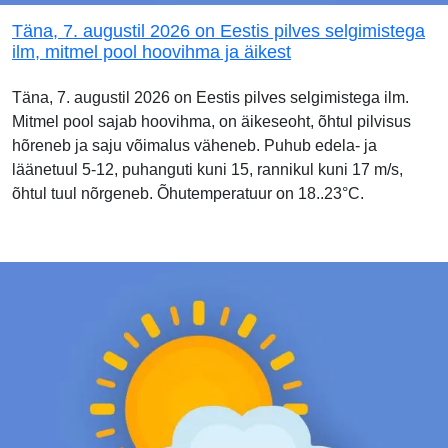
Täna, 7. augustil 2026 on Eestis pilves selgimistega
ilm, mitmel pool hoovihma ja äikest
Täna, 7. augustil 2026 on Eestis pilves selgimistega ilm.
Mitmel pool sajab hoovihma, on äikeseoht, õhtul pilvisus
hõreneb ja saju võimalus väheneb. Puhub edela- ja
läänetuul 5-12, puhanguti kuni 15, rannikul kuni 17 m/s,
õhtul tuul nõrgeneb. Õhutemperatuur on 18..23°C.