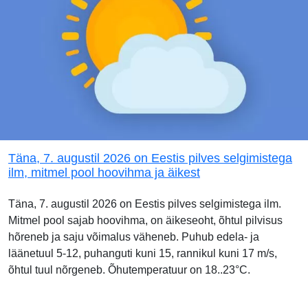
Täna, 7. augustil 2026 on Eestis pilves selgimistega
ilm, mitmel pool hoovihma ja äikest
Täna, 7. augustil 2026 on Eestis pilves selgimistega ilm.
Mitmel pool sajab hoovihma, on äikeseoht, õhtul pilvisus
hõreneb ja saju võimalus väheneb. Puhub edela- ja
läänetuul 5-12, puhanguti kuni 15, rannikul kuni 17 m/s,
õhtul tuul nõrgeneb. Õhutemperatuur on 18..23°C.