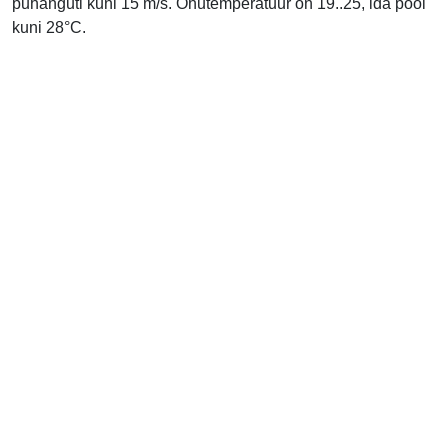
puhanguti kuni 15 m/s. Õhutemperatuur on 19..25, ida pool
kuni 28°C.