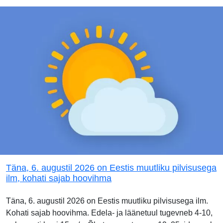
Täna, 6. augustil 2026 on Eestis muutliku pilvisusega
ilm, kohati sajab hoovihma
Täna, 6. augustil 2026 on Eestis muutliku pilvisusega ilm.
Kohati sajab hoovihma. Edela- ja läänetuul tugevneb 4-10,