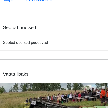
Jaapani GP 2015 - eelvaade
Seotud uudised
Seotud uudised puuduvad
Vaata lisaks