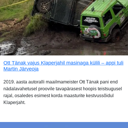
Ott Tänak vajus Klaperjahil masinaga külili – appi tuli
Martin Järveoja
2019. aasta autoralli maailmameister Ott Tänak pani end
nädalavahetusel proovile tavapärasest hoopis teistsugusel
rajal, osaledes esimest korda maasturite kestvussõidul
Klaperjaht.