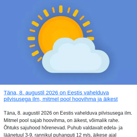
Täna, 8. augustil 2026 on Eestis vahelduva
pilvisusega ilm, mitmel pool hoovihma ja äikest
Täna, 8. augustil 2026 on Eestis vahelduva pilvisusega ilm.
Mitmel pool sajab hoovihma, on äikest, võimalik rahe.
Õhtuks sajuhood hõrenevad. Puhub valdavalt edela- ja
läänetuul 3-9, rannikul puhanguti 12 m/s, äikese ajal