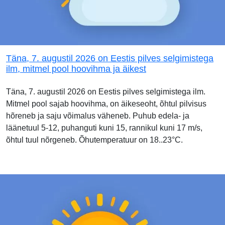
Täna, 7. augustil 2026 on Eestis pilves selgimistega
ilm, mitmel pool hoovihma ja äikest
Täna, 7. augustil 2026 on Eestis pilves selgimistega ilm.
Mitmel pool sajab hoovihma, on äikeseoht, õhtul pilvisus
hõreneb ja saju võimalus väheneb. Puhub edela- ja
läänetuul 5-12, puhanguti kuni 15, rannikul kuni 17 m/s,
õhtul tuul nõrgeneb. Õhutemperatuur on 18..23°C.