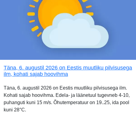
Täna, 6. augustil 2026 on Eestis muutliku pilvisusega
ilm, kohati sajab hoovihma
Täna, 6. augustil 2026 on Eestis muutliku pilvisusega ilm.
Kohati sajab hoovihma. Edela- ja läänetuul tugevneb 4-10,
puhanguti kuni 15 m/s. Õhutemperatuur on 19..25, ida pool
kuni 28°C.