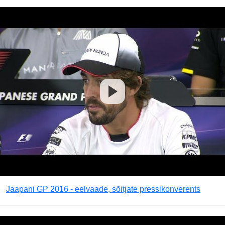
Jaapani GP 2016 - eelvaade, sõitjate pressikonverents