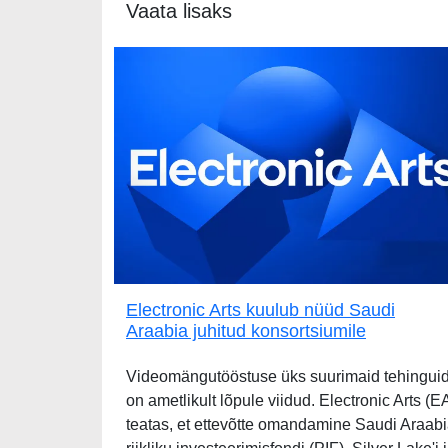
Vaata lisaks
Electronic Arts kuulub nüüd Saudi
Araabia juhitud konsortsiumile
Videomängutööstuse üks suurimaid tehingui
on ametlikult lõpule viidud. Electronic Arts (E
teatas, et ettevõtte omandamine Saudi Araab