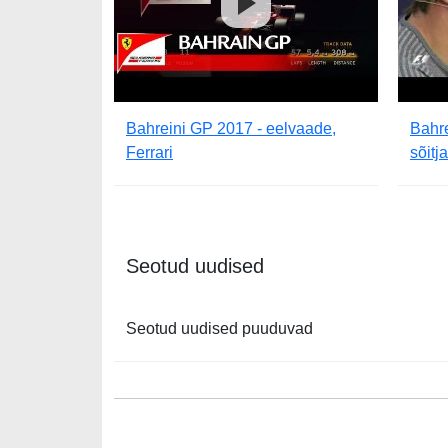
Bahreini GP 2017 - eelvaade,
Bahr
Ferrari
sõitj
Seotud uudised
Seotud uudised puuduvad