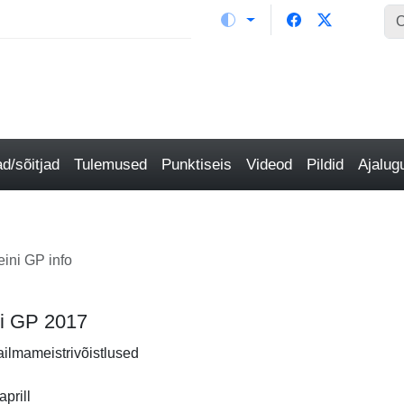
/sõitjad
Tulemused
Punktiseis
Videod
Pildid
Ajalu
ini GP info
ni GP 2017
ailmameistrivõistlused
prill