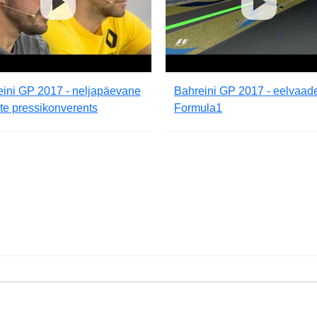
eini GP 2017 - neljapäevane
Bahreini GP 2017 - eelvaad
ate pressikonverents
Formula1