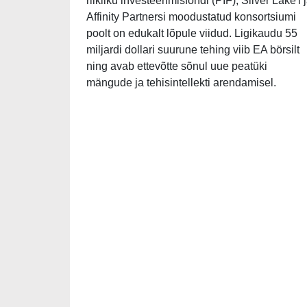
riikliku investeerimisfondi (PIF), Silver Lake'i 
Affinity Partnersi moodustatud konsortsiumi
poolt on edukalt lõpule viidud. Ligikaudu 55
miljardi dollari suurune tehing viib EA börsilt
ning avab ettevõtte sõnul uue peatüki
mängude ja tehisintellekti arendamisel.