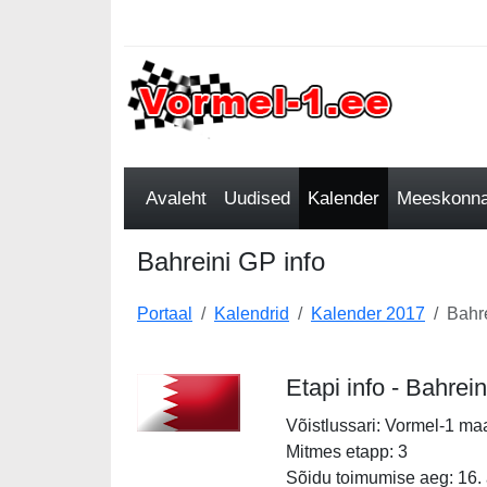
Avaleht
Uudised
Kalender
Meeskonnad
Bahreini GP info
Portaal
Kalendrid
Kalender 2017
Bahre
Etapi info - Bahrei
Võistlussari: Vormel-1 ma
Mitmes etapp: 3
Sõidu toimumise aeg: 16. a