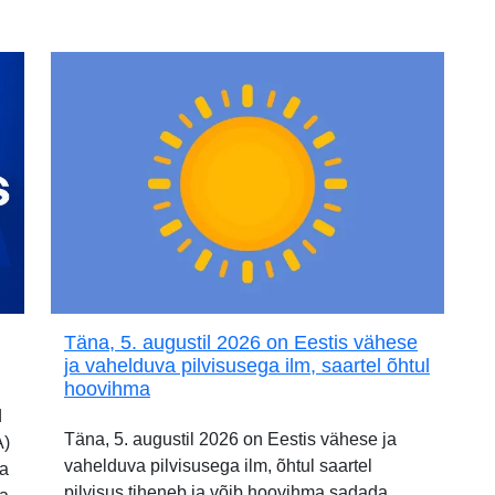
Täna, 5. augustil 2026 on Eestis vähese
ja vahelduva pilvisusega ilm, saartel õhtul
hoovihma
d
Täna, 5. augustil 2026 on Eestis vähese ja
A)
vahelduva pilvisusega ilm, õhtul saartel
ia
pilvisus tiheneb ja võib hoovihma sadada.