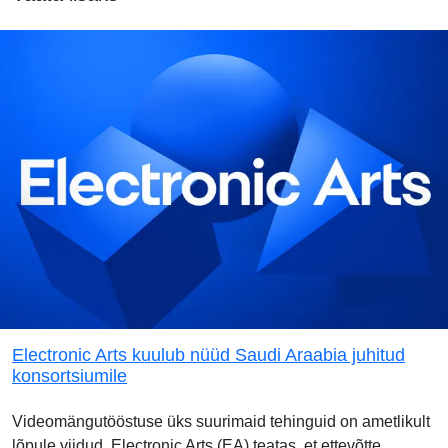
Electronic Arts kuulub nüüd Saudi Araabia juhitud
konsortsiumile
Videomängutööstuse üks suurimaid tehinguid on ametlikult
lõpule viidud. Electronic Arts (EA) teatas, et ettevõtte