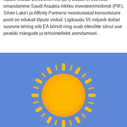
omandamine Saudi Araabia riikliku investeerimisfondi (PIF),
Silver Lake'i ja Affinity Partnersi moodustatud konsortsiumi
poolt on edukalt lõpule viidud. Ligikaudu 55 miljardi dollari
suurune tehing viib EA börsilt ning avab ettevõtte sõnul uue
peatüki mängude ja tehisintellekti arendamisel.