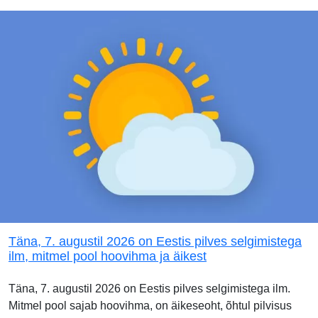
Täna, 7. augustil 2026 on Eestis pilves selgimistega
ilm, mitmel pool hoovihma ja äikest
Täna, 7. augustil 2026 on Eestis pilves selgimistega ilm.
Mitmel pool sajab hoovihma, on äikeseoht, õhtul pilvisus