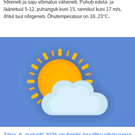
hõreneb ja saju võimalus väheneb. Puhub edela- ja
läänetuul 5-12, puhanguti kuni 15, rannikul kuni 17 m/s,
õhtul tuul nõrgeneb. Õhutemperatuur on 18..23°C.
Täna, 6. augustil 2026 on Eestis muutliku pilvisusega