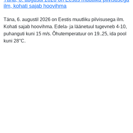
ilm, kohati sajab hoovihma
Täna, 6. augustil 2026 on Eestis muutliku pilvisusega ilm.
Kohati sajab hoovihma. Edela- ja läänetuul tugevneb 4-10,
puhanguti kuni 15 m/s. Õhutemperatuur on 19..25, ida pool
kuni 28°C.