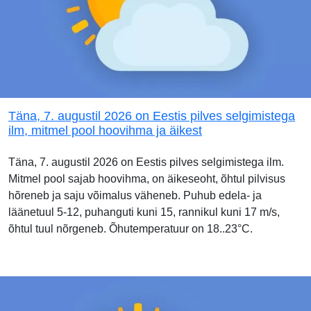
Täna, 7. augustil 2026 on Eestis pilves selgimistega
ilm, mitmel pool hoovihma ja äikest
Täna, 7. augustil 2026 on Eestis pilves selgimistega ilm.
Mitmel pool sajab hoovihma, on äikeseoht, õhtul pilvisus
hõreneb ja saju võimalus väheneb. Puhub edela- ja
läänetuul 5-12, puhanguti kuni 15, rannikul kuni 17 m/s,
õhtul tuul nõrgeneb. Õhutemperatuur on 18..23°C.