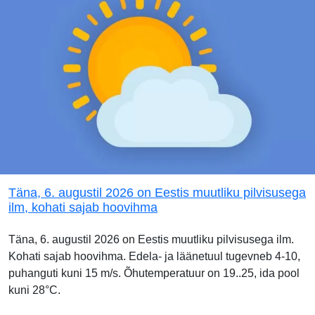
Täna, 6. augustil 2026 on Eestis muutliku pilvisusega
ilm, kohati sajab hoovihma
Täna, 6. augustil 2026 on Eestis muutliku pilvisusega ilm.
Kohati sajab hoovihma. Edela- ja läänetuul tugevneb 4-10,
puhanguti kuni 15 m/s. Õhutemperatuur on 19..25, ida pool
kuni 28°C.