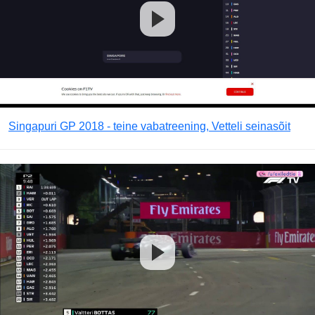
Singapuri GP 2018 - teine vabatreening, Vetteli seinasõit