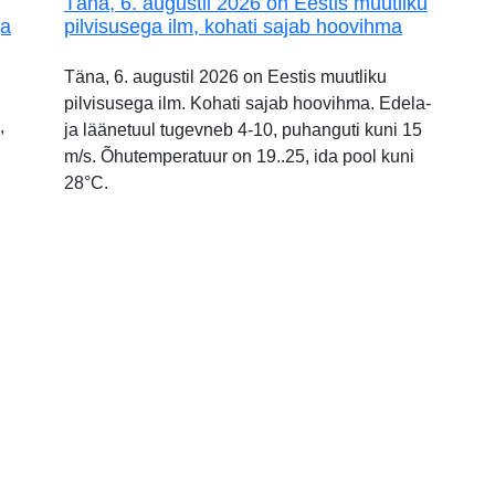
Täna, 6. augustil 2026 on Eestis muutliku
ja
pilvisusega ilm, kohati sajab hoovihma
Täna, 6. augustil 2026 on Eestis muutliku
pilvisusega ilm. Kohati sajab hoovihma. Edela-
,
ja läänetuul tugevneb 4-10, puhanguti kuni 15
m/s. Õhutemperatuur on 19..25, ida pool kuni
28°C.