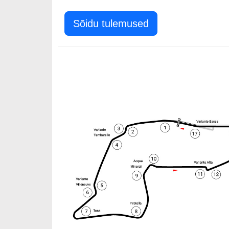
Sõidu tulemused