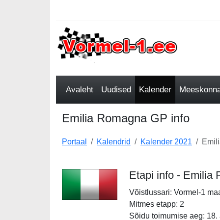
Avaleht
Uudised
Kalender
Meeskonnad
Emilia Romagna GP info
Portaal
Kalendrid
Kalender 2021
Emil
Etapi info - Emil
Võistlussari: Vormel-1 ma
Mitmes etapp: 2
Sõidu toimumise aeg: 18. a