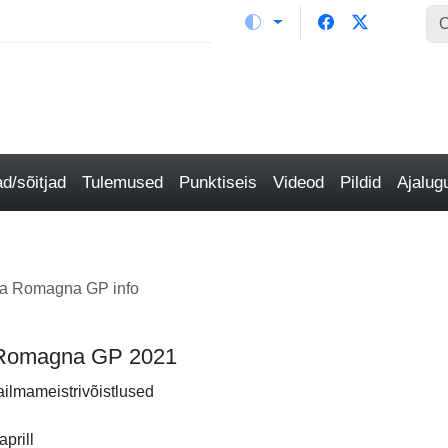
/sõitjad
Tulemused
Punktiseis
Videod
Pildid
Ajalu
ia Romagna GP info
ia Romagna GP 2021
ailmameistrivõistlused
prill