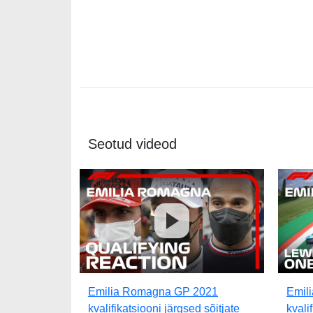
Seotud videod
Emilia Romagna GP 2021
Emil
kvalifikatsiooni järgsed sõitjate
kvali