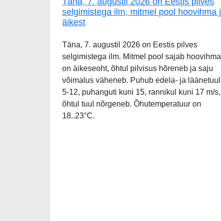
Täna, 7. augustil 2026 on Eestis pilves
selgimistega ilm, mitmel pool hoovihma 
äikest
Täna, 7. augustil 2026 on Eestis pilves
selgimistega ilm. Mitmel pool sajab hoovihma
on äikeseoht, õhtul pilvisus hõreneb ja saju
võimalus väheneb. Puhub edela- ja läänetuul
5-12, puhanguti kuni 15, rannikul kuni 17 m/s,
õhtul tuul nõrgeneb. Õhutemperatuur on
18..23°C.