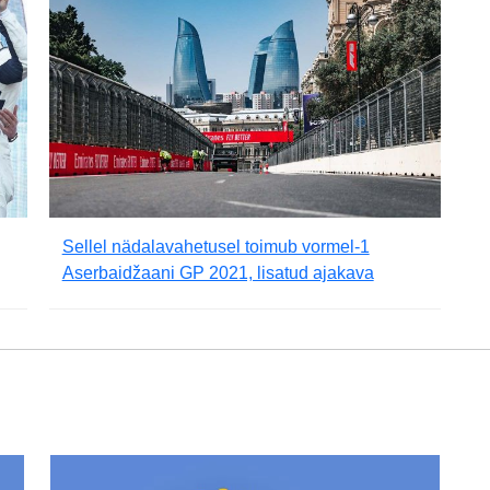
Sellel nädalavahetusel toimub vormel-1
Aserbaidžaani GP 2021, lisatud ajakava