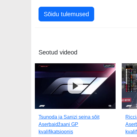
Sõidu tulemused
Seotud videod
Tsunoda ja Sanizi seina sõit
Ricci
Aserbaidžaani GP
Aser
kvalifikatsioonis
kvali