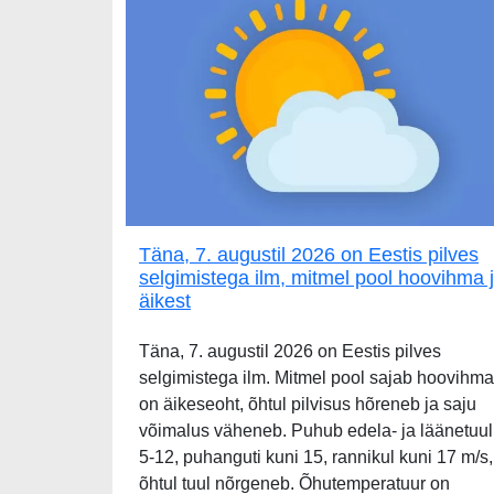
Täna, 7. augustil 2026 on Eestis pilves
selgimistega ilm, mitmel pool hoovihma 
äikest
Täna, 7. augustil 2026 on Eestis pilves
selgimistega ilm. Mitmel pool sajab hoovihma
on äikeseoht, õhtul pilvisus hõreneb ja saju
võimalus väheneb. Puhub edela- ja läänetuul
5-12, puhanguti kuni 15, rannikul kuni 17 m/s,
õhtul tuul nõrgeneb. Õhutemperatuur on