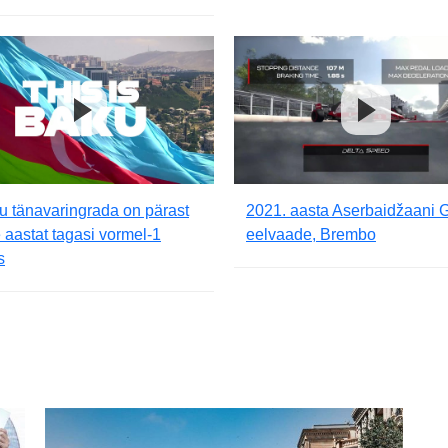
 tänavaringrada on pärast
2021. aasta Aserbaidžaani 
 aastat tagasi vormel-1
eelvaade, Brembo
s