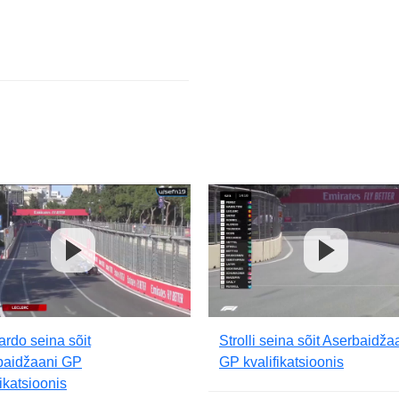
ardo seina sõit
Strolli seina sõit Aserbaidža
baidžaani GP
GP kvalifikatsioonis
fikatsioonis