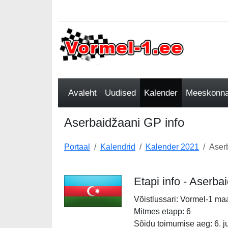
Avaleht
Uudised
Kalender
Meeskonnad
Aserbaidžaani GP info
Portaal
Kalendrid
Kalender 2021
Aser
Etapi info - Aserb
Võistlussari: Vormel-1 ma
Mitmes etapp: 6
Sõidu toimumise aeg: 6. j