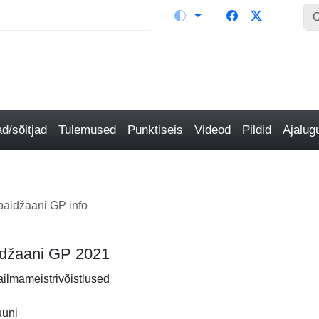
/sõitjad
Tulemused
Punktiseis
Videod
Pildid
Ajalu
baidžaani GP info
aidžaani GP 2021
ailmameistrivõistlused
uuni