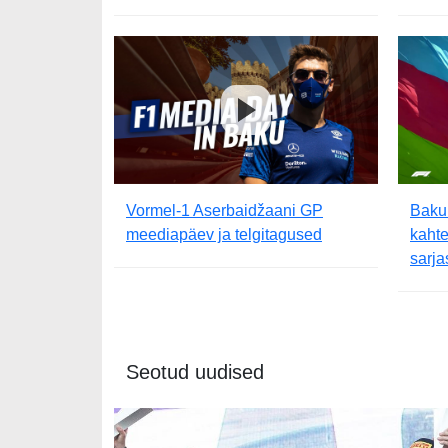
Vormel-1 Aserbaidžaani GP
Bakuu
meediapäev ja telgitagused
kahte
sarja
Seotud uudised