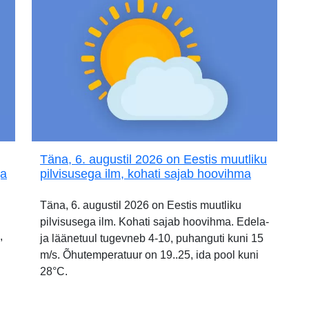
Täna, 6. augustil 2026 on Eestis muutliku
ja
pilvisusega ilm, kohati sajab hoovihma
Täna, 6. augustil 2026 on Eestis muutliku
pilvisusega ilm. Kohati sajab hoovihma. Edela-
,
ja läänetuul tugevneb 4-10, puhanguti kuni 15
m/s. Õhutemperatuur on 19..25, ida pool kuni
28°C.