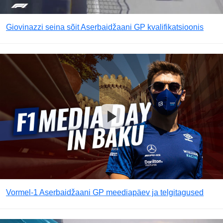
Giovinazzi seina sõit Aserbaidžaani GP kvalifikatsioonis
Vormel-1 Aserbaidžaani GP meediapäev ja telgitagused