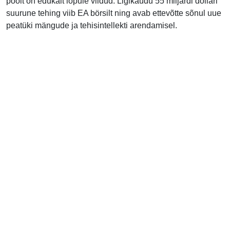
poolt on edukalt lõpule viidud. Ligikaudu 55 miljardi dollari
suurune tehing viib EA börsilt ning avab ettevõtte sõnul uue
peatüki mängude ja tehisintellekti arendamisel.