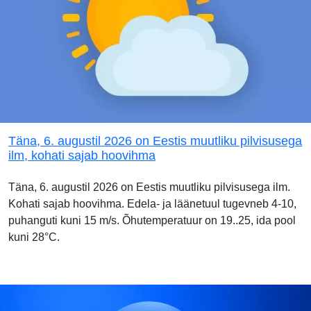
Täna, 6. augustil 2026 on Eestis muutliku pilvisusega
ilm, kohati sajab hoovihma
Täna, 6. augustil 2026 on Eestis muutliku pilvisusega ilm.
Kohati sajab hoovihma. Edela- ja läänetuul tugevneb 4-10,
puhanguti kuni 15 m/s. Õhutemperatuur on 19..25, ida pool
kuni 28°C.