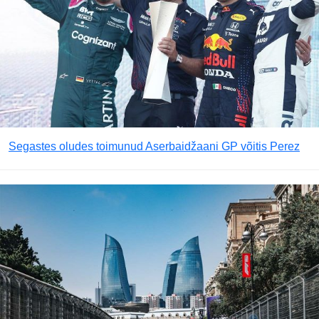
Segastes oludes toimunud Aserbaidžaani GP võitis Perez