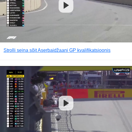
Strolli seina sõit Aserbaidžaani GP kvalifikatsioonis