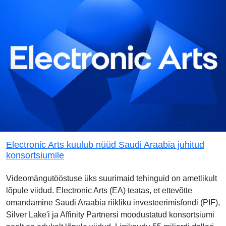
Electronic Arts kuulub nüüd Saudi Araabia juhitud
konsortsiumile
Videomängutööstuse üks suurimaid tehinguid on ametlikult
lõpule viidud. Electronic Arts (EA) teatas, et ettevõtte
omandamine Saudi Araabia riikliku investeerimisfondi (PIF),
Silver Lake'i ja Affinity Partnersi moodustatud konsortsiumi