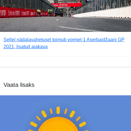
Sellel nädalavahetusel toimub vormel-1 Aserbaidžaani GP
2021, lisatud ajakava
Vaata lisaks