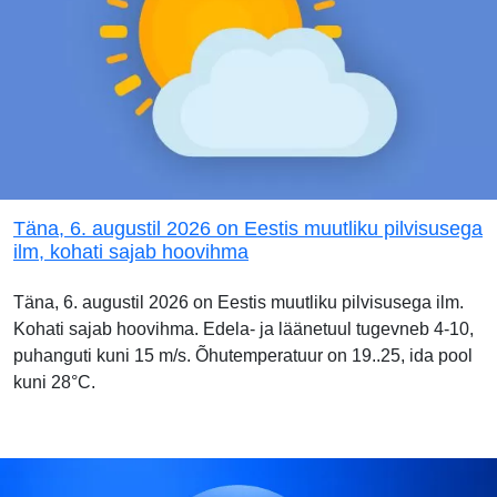
Täna, 6. augustil 2026 on Eestis muutliku pilvisusega
ilm, kohati sajab hoovihma
Täna, 6. augustil 2026 on Eestis muutliku pilvisusega ilm.
Kohati sajab hoovihma. Edela- ja läänetuul tugevneb 4-10,
puhanguti kuni 15 m/s. Õhutemperatuur on 19..25, ida pool
kuni 28°C.