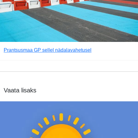
Prantsusmaa GP sellel nädalavahetusel
Vaata lisaks