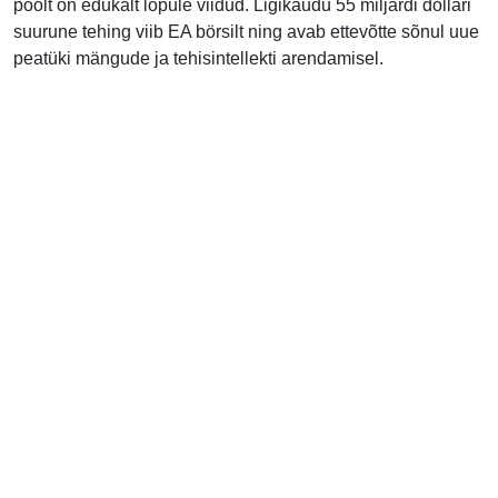
poolt on edukalt lõpule viidud. Ligikaudu 55 miljardi dollari
suurune tehing viib EA börsilt ning avab ettevõtte sõnul uue
peatüki mängude ja tehisintellekti arendamisel.