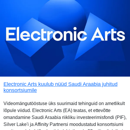
Electronic Arts kuulub nüüd Saudi Araabia juhitud
konsortsiumile
Videomängutööstuse üks suurimaid tehinguid on ametlikult
lõpule viidud. Electronic Arts (EA) teatas, et ettevõtte
omandamine Saudi Araabia riikliku investeerimisfondi (PIF),
Silver Lake'i ja Affinity Partnersi moodustatud konsortsiumi