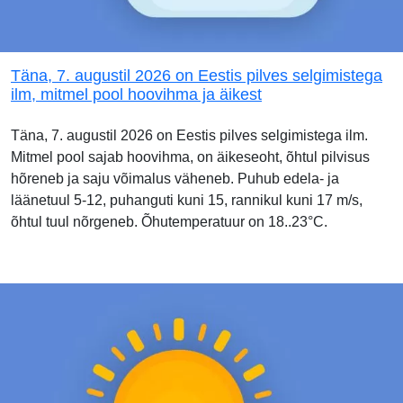
Täna, 7. augustil 2026 on Eestis pilves selgimistega
ilm, mitmel pool hoovihma ja äikest
Täna, 7. augustil 2026 on Eestis pilves selgimistega ilm.
Mitmel pool sajab hoovihma, on äikeseoht, õhtul pilvisus
hõreneb ja saju võimalus väheneb. Puhub edela- ja
läänetuul 5-12, puhanguti kuni 15, rannikul kuni 17 m/s,
õhtul tuul nõrgeneb. Õhutemperatuur on 18..23°C.