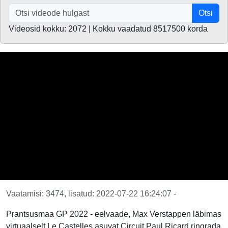
Otsi
Videosid kokku: 2072 | Kokku vaadatud 8517500 korda
Vaatamisi: 3474, lisatud: 2022-07-22 16:24:07 -
Prantsusmaa GP 2022 - eelvaade, Max Verstappen läbimas
virtuaalselt Le Castelles asuvat Circuit Paul Ricard ringrada