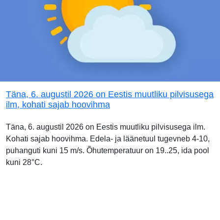
Täna, 6. augustil 2026 on Eestis muutliku pilvisusega
ilm, kohati sajab hoovihma
Täna, 6. augustil 2026 on Eestis muutliku pilvisusega ilm.
Kohati sajab hoovihma. Edela- ja läänetuul tugevneb 4-10,
puhanguti kuni 15 m/s. Õhutemperatuur on 19..25, ida pool
kuni 28°C.