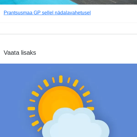
Prantsusmaa GP sellel nädalavahetusel
Vaata lisaks