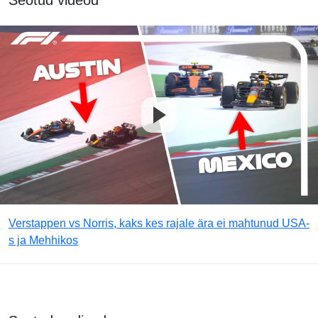
Seotud videod
Verstappen vs Norris, kaks kes rajale ära ei mahtunud USA-
s ja Mehhikos