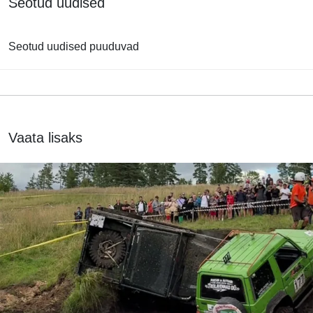
Seotud uudised
Seotud uudised puuduvad
Vaata lisaks