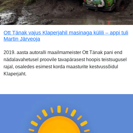
Ott Tänak vajus Klaperjahil masinaga külili – appi tuli
Martin Järveoja
2019. aasta autoralli maailmameister Ott Tänak pani end
nädalavahetusel proovile tavapärasest hoopis teistsugusel
rajal, osaledes esimest korda maasturite kestvussõidul
Klaperjaht.