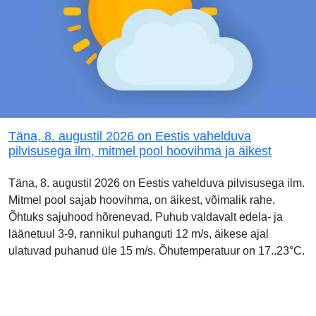
Täna, 8. augustil 2026 on Eestis vahelduva
pilvisusega ilm, mitmel pool hoovihma ja äikest
Täna, 8. augustil 2026 on Eestis vahelduva pilvisusega ilm.
Mitmel pool sajab hoovihma, on äikest, võimalik rahe.
Õhtuks sajuhood hõrenevad. Puhub valdavalt edela- ja
läänetuul 3-9, rannikul puhanguti 12 m/s, äikese ajal
ulatuvad puhanud üle 15 m/s. Õhutemperatuur on 17..23°C.