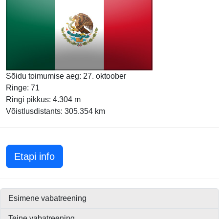
Sõidu toimumise aeg: 27. oktoober
Ringe: 71
Ringi pikkus: 4.304 m
Võistlusdistants: 305.354 km
Mehhiko GP 2024
Etapi info
Esimene vabatreening
Teine vabatreening