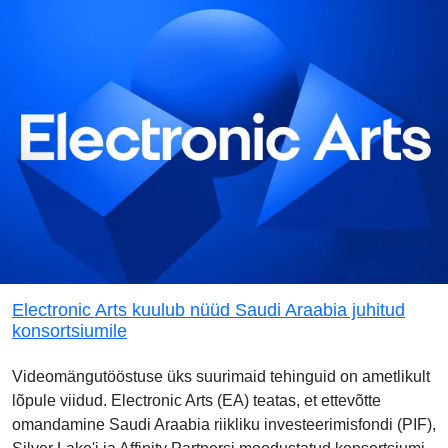
Electronic Arts kuulub nüüd Saudi Araabia juhitud
konsortsiumile
Videomängutööstuse üks suurimaid tehinguid on ametlikult
lõpule viidud. Electronic Arts (EA) teatas, et ettevõtte
omandamine Saudi Araabia riikliku investeerimisfondi (PIF),