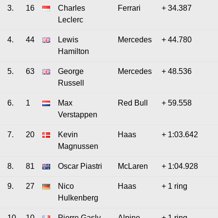
3.
16
Charles
Ferrari
+ 34.387
Leclerc
4.
44
Lewis
Mercedes
+ 44.780
Hamilton
5.
63
George
Mercedes
+ 48.536
Russell
6.
1
Max
Red Bull
+ 59.558
Verstappen
7.
20
Kevin
Haas
+ 1:03.642
Magnussen
8.
81
Oscar Piastri
McLaren
+ 1:04.928
9.
27
Nico
Haas
+ 1 ring
Hulkenberg
10.
10
Pierre Gasly
Alpine
+ 1 ring