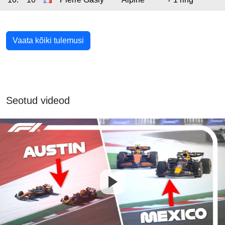
Vaata kõiki tulemusi
Seotud videod