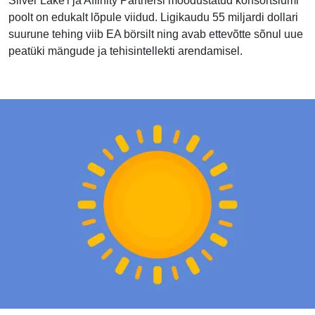
Silver Lake'i ja Affinity Partnersi moodustatud konsortsiumi
poolt on edukalt lõpule viidud. Ligikaudu 55 miljardi dollari
suurune tehing viib EA börsilt ning avab ettevõtte sõnul uue
peatüki mängude ja tehisintellekti arendamisel.