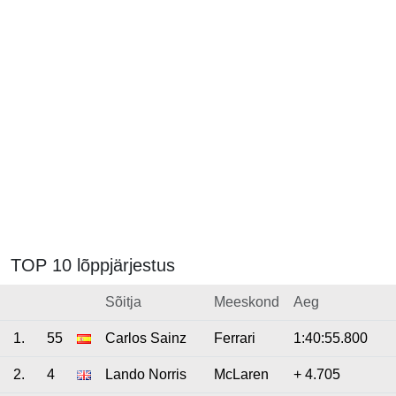
TOP 10 lõppjärjestus
Sõitja
Meeskond
Aeg
1.
55
Carlos Sainz
Ferrari
1:40:55.800
2.
4
Lando Norris
McLaren
+ 4.705