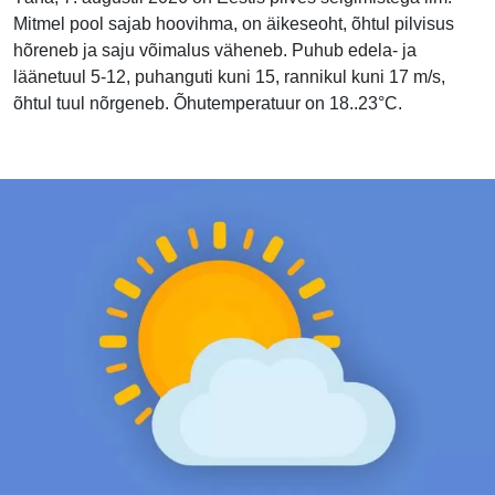
Mitmel pool sajab hoovihma, on äikeseoht, õhtul pilvisus
hõreneb ja saju võimalus väheneb. Puhub edela- ja
läänetuul 5-12, puhanguti kuni 15, rannikul kuni 17 m/s,
õhtul tuul nõrgeneb. Õhutemperatuur on 18..23°C.