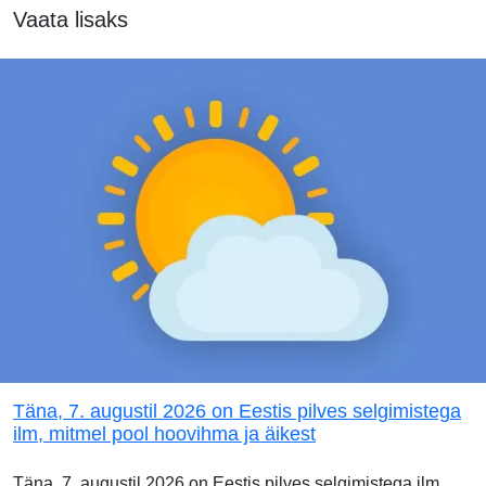
Vaata lisaks
Täna, 7. augustil 2026 on Eestis pilves selgimistega
ilm, mitmel pool hoovihma ja äikest
Täna, 7. augustil 2026 on Eestis pilves selgimistega ilm.