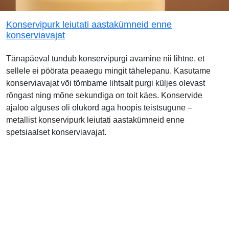
Konservipurk leiutati aastakümneid enne
konserviavajat
Tänapäeval tundub konservipurgi avamine nii lihtne, et
sellele ei pöörata peaaegu mingit tähelepanu. Kasutame
konserviavajat või tõmbame lihtsalt purgi küljes olevast
rõngast ning mõne sekundiga on toit käes. Konservide
ajaloo alguses oli olukord aga hoopis teistsugune –
metallist konservipurk leiutati aastakümneid enne
spetsiaalset konserviavajat.