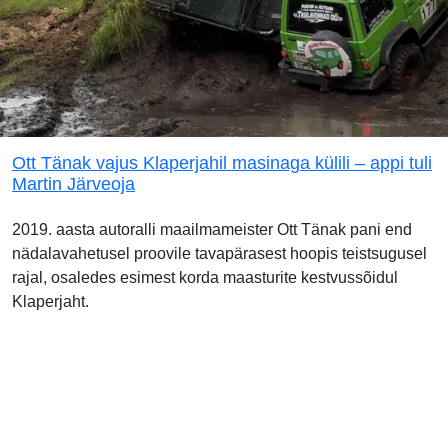
Ott Tänak vajus Klaperjahil masinaga külili – appi tuli
Martin Järveoja
2019. aasta autoralli maailmameister Ott Tänak pani end
nädalavahetusel proovile tavapärasest hoopis teistsugusel
rajal, osaledes esimest korda maasturite kestvussõidul
Klaperjaht.