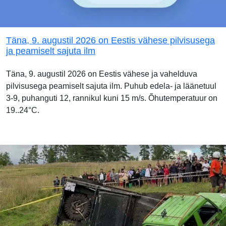
Täna, 9. augustil 2026 on Eestis vähese pilvisusega
ja peamiselt sajuta ilm
Täna, 9. augustil 2026 on Eestis vähese ja vahelduva
pilvisusega peamiselt sajuta ilm. Puhub edela- ja läänetuul
3-9, puhanguti 12, rannikul kuni 15 m/s. Õhutemperatuur on
19..24°C.