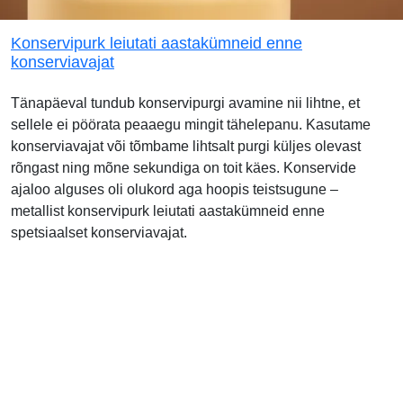
Konservipurk leiutati aastakümneid enne
konserviavajat
Tänapäeval tundub konservipurgi avamine nii lihtne, et
sellele ei pöörata peaaegu mingit tähelepanu. Kasutame
konserviavajat või tõmbame lihtsalt purgi küljes olevast
rõngast ning mõne sekundiga on toit käes. Konservide
ajaloo alguses oli olukord aga hoopis teistsugune –
metallist konservipurk leiutati aastakümneid enne
spetsiaalset konserviavajat.