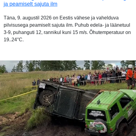
ja peamiselt sajuta ilm
Täna, 9. augustil 2026 on Eestis vähese ja vahelduva
pilvisusega peamiselt sajuta ilm. Puhub edela- ja läänetuul
3-9, puhanguti 12, rannikul kuni 15 m/s. Õhutemperatuur on
19..24°C.