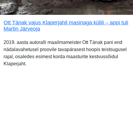
Ott Tänak vajus Klaperjahil masinaga külili – appi tuli
Martin Järveoja
2019. aasta autoralli maailmameister Ott Tänak pani end
nädalavahetusel proovile tavapärasest hoopis teistsugusel
rajal, osaledes esimest korda maasturite kestvussõidul
Klaperjaht.