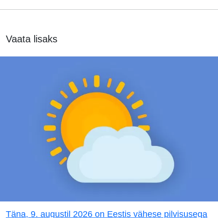
Vaata lisaks
Täna, 9. augustil 2026 on Eestis vähese pilvisusega