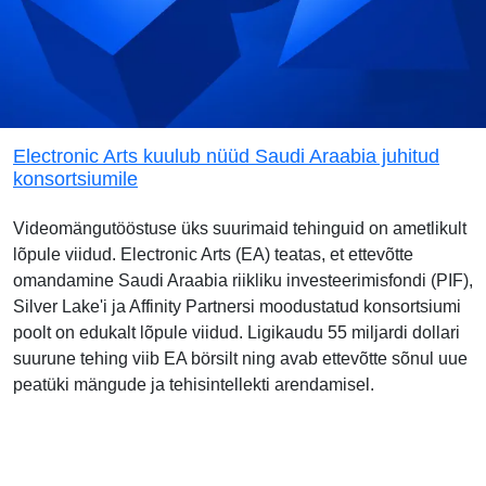
Electronic Arts kuulub nüüd Saudi Araabia juhitud
konsortsiumile
Videomängutööstuse üks suurimaid tehinguid on ametlikult
lõpule viidud. Electronic Arts (EA) teatas, et ettevõtte
omandamine Saudi Araabia riikliku investeerimisfondi (PIF),
Silver Lake'i ja Affinity Partnersi moodustatud konsortsiumi
poolt on edukalt lõpule viidud. Ligikaudu 55 miljardi dollari
suurune tehing viib EA börsilt ning avab ettevõtte sõnul uue
peatüki mängude ja tehisintellekti arendamisel.