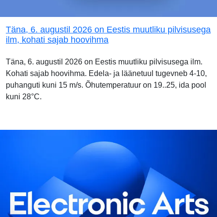
Täna, 6. augustil 2026 on Eestis muutliku pilvisusega
ilm, kohati sajab hoovihma
Täna, 6. augustil 2026 on Eestis muutliku pilvisusega ilm.
Kohati sajab hoovihma. Edela- ja läänetuul tugevneb 4-10,
puhanguti kuni 15 m/s. Õhutemperatuur on 19..25, ida pool
kuni 28°C.