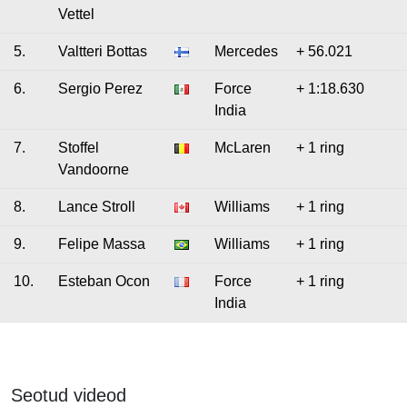
Vettel
5.
Valtteri Bottas
Mercedes
+ 56.021
6.
Sergio Perez
Force
+ 1:18.630
India
7.
Stoffel
McLaren
+ 1 ring
Vandoorne
8.
Lance Stroll
Williams
+ 1 ring
9.
Felipe Massa
Williams
+ 1 ring
10.
Esteban Ocon
Force
+ 1 ring
India
Seotud videod