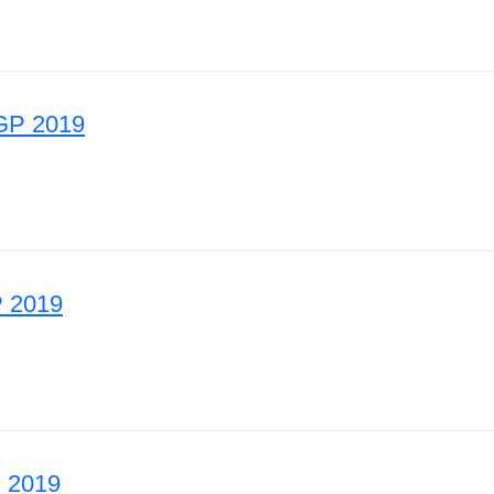
baidžaani GP 2019
GP 2019
aania GP 2019
 2019
co GP 2019
 2019