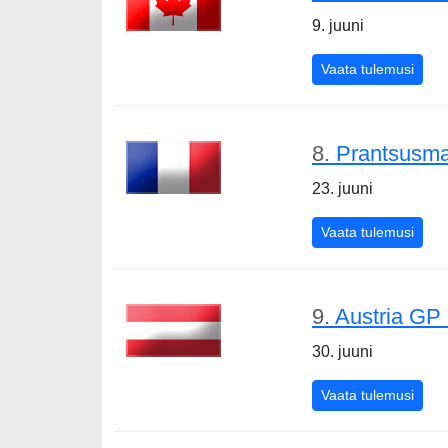
9. juuni
Kana
Vaata tulemusi
8.
Prantsusm
23. juuni
Pran
Vaata tulemusi
9.
Austria GP
30. juuni
Austr
Vaata tulemusi