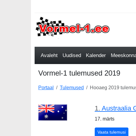
Avaleht
Uudised
Kalender
Meeskonnad
Vormel-1 tulemused 2019
Portaal
Tulemused
Hooaeg 2019 tulemu
1.
Austraalia
17. märts
Austr
Vaata tulemusi