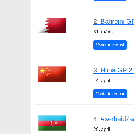
2.
Bahreini G
31. märts
Bahre
Vaata tulemusi
3.
Hiina GP 2
14. aprill
Hiin
Vaata tulemusi
4.
Aserbaidža
28. aprill