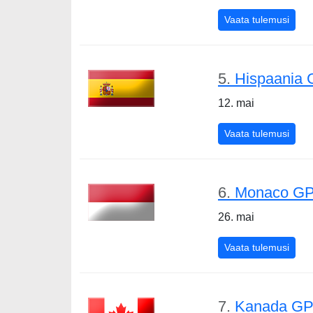
Aser
Vaata tulemusi
5.
Hispaania 
12. mai
Hisp
Vaata tulemusi
6.
Monaco GP
26. mai
Mona
Vaata tulemusi
7.
Kanada GP