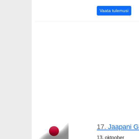
Vene
Vaata tulemusi
17.
Jaapani G
13. oktoober