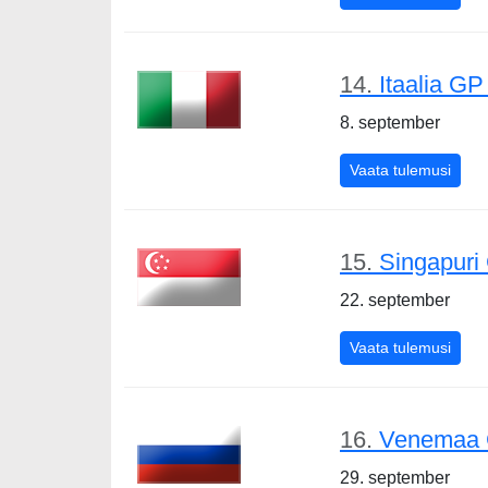
14.
Itaalia GP
8. september
Itaal
Vaata tulemusi
15.
Singapuri
22. september
Sing
Vaata tulemusi
16.
Venemaa 
29. september