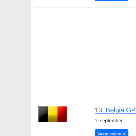
13.
Belgia GP
1. september
Belg
Vaata tulemusi