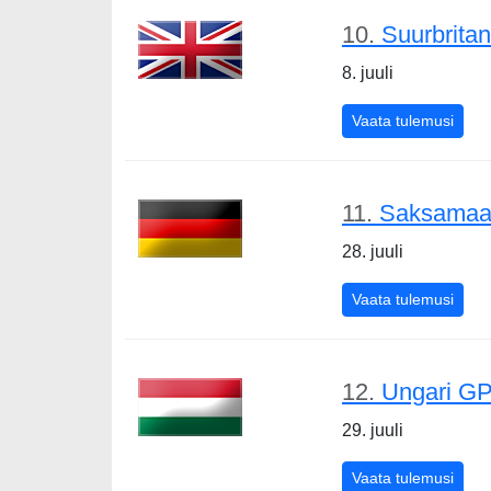
10.
Suurbrita
8. juuli
Suurb
Vaata tulemusi
11.
Saksamaa
28. juuli
Saks
Vaata tulemusi
12.
Ungari GP
29. juuli
Unga
Vaata tulemusi