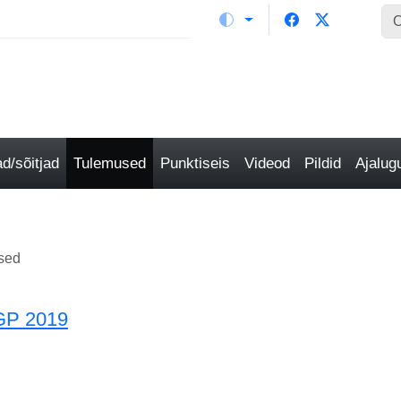
/sõitjad
Tulemused
Punktiseis
Videod
Pildid
Ajalu
sed
 GP 2019
aalia GP 2019