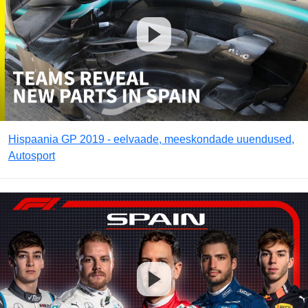
Hispaania GP 2019 - eelvaade, meeskondade uuendused,
Autosport