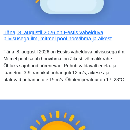
Täna, 8. augustil 2026 on Eestis vahelduva
pilvisusega ilm, mitmel pool hoovihma ja äikest
Täna, 8. augustil 2026 on Eestis vahelduva pilvisusega ilm.
Mitmel pool sajab hoovihma, on äikest, võimalik rahe.
Õhtuks sajuhood hõrenevad. Puhub valdavalt edela- ja
läänetuul 3-9, rannikul puhanguti 12 m/s, äikese ajal
ulatuvad puhanud üle 15 m/s. Õhutemperatuur on 17..23°C.