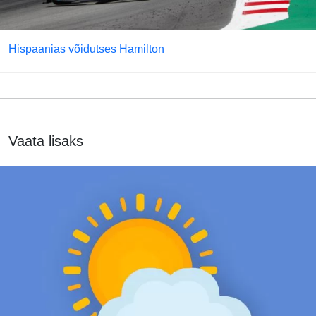
Hispaanias võidutses Hamilton
Vaata lisaks