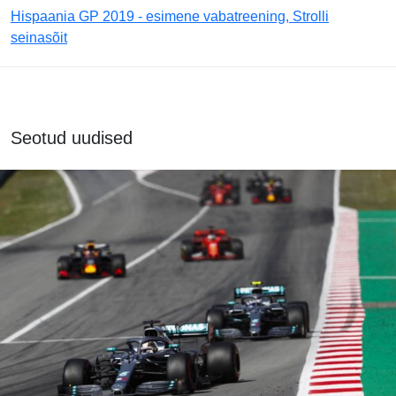
Hispaania GP 2019 - esimene vabatreening, Strolli
seinasõit
Seotud uudised