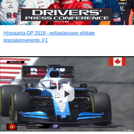
Hispaania GP 2019 - neljapäevane sõitjate
pressikonverents, F1