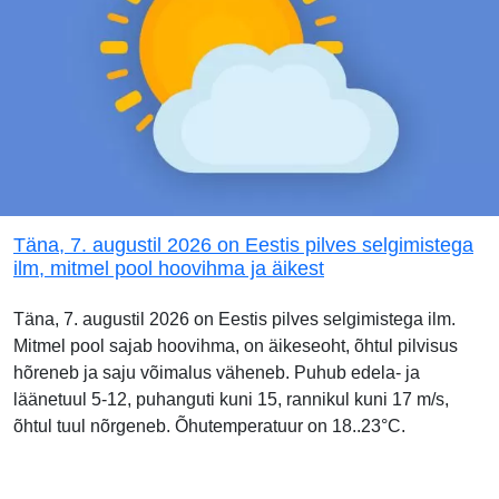
Täna, 7. augustil 2026 on Eestis pilves selgimistega
ilm, mitmel pool hoovihma ja äikest
Täna, 7. augustil 2026 on Eestis pilves selgimistega ilm.
Mitmel pool sajab hoovihma, on äikeseoht, õhtul pilvisus
hõreneb ja saju võimalus väheneb. Puhub edela- ja
läänetuul 5-12, puhanguti kuni 15, rannikul kuni 17 m/s,
õhtul tuul nõrgeneb. Õhutemperatuur on 18..23°C.