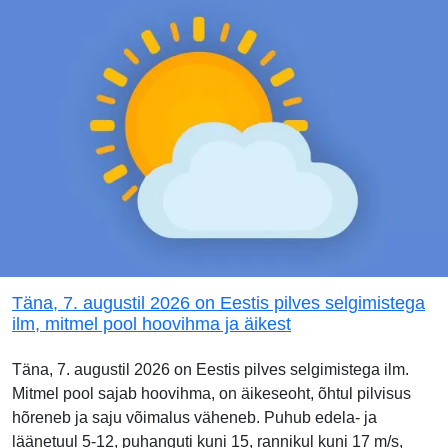
Täna, 7. augustil 2026 on Eestis pilves selgimistega
ilm, mitmel pool hoovihma ja äikest
Täna, 7. augustil 2026 on Eestis pilves selgimistega ilm.
Mitmel pool sajab hoovihma, on äikeseoht, õhtul pilvisus
hõreneb ja saju võimalus väheneb. Puhub edela- ja
läänetuul 5-12, puhanguti kuni 15, rannikul kuni 17 m/s,