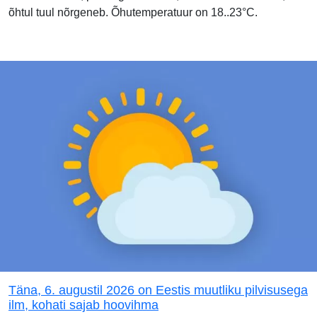
õhtul tuul nõrgeneb. Õhutemperatuur on 18..23°C.
Täna, 6. augustil 2026 on Eestis muutliku pilvisusega
ilm, kohati sajab hoovihma