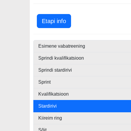
Miami GP 2024
Etapi info
Esimene vabatreening
Sprindi kvalifikatsioon
Sprindi stardirivi
Sprint
Kvalifikatsioon
Stardirivi
Kiireim ring
Sõit