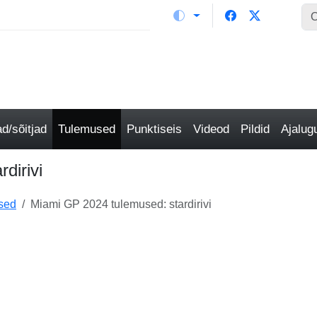
/sõitjad
Tulemused
Punktiseis
Videod
Pildid
Ajalu
dirivi
sed
Miami GP 2024 tulemused: stardirivi