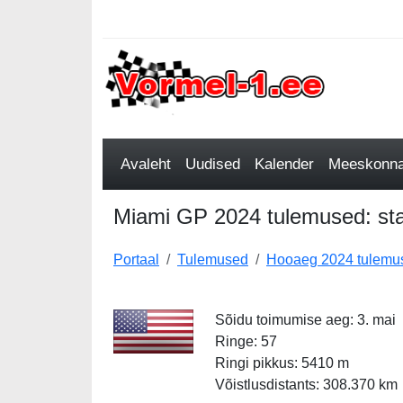
Avaleht
Uudised
Kalender
Meeskonnad
Miami GP 2024 tulemused: star
Portaal
Tulemused
Hooaeg 2024 tulemu
Sõidu toimumise aeg: 3. mai
Ringe: 57
Ringi pikkus: 5410 m
Võistlusdistants: 308.370 km