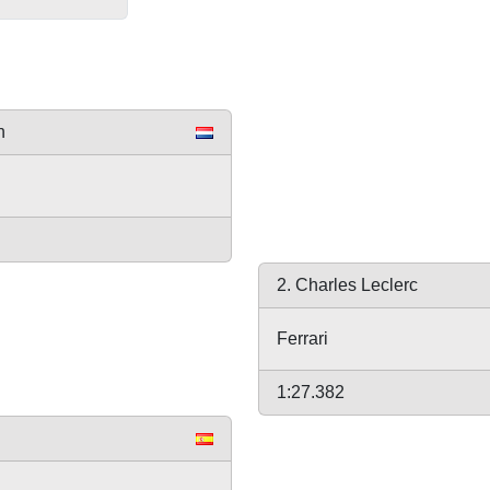
n
2. Charles Leclerc
Ferrari
1:27.382