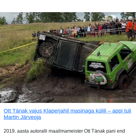
Ott Tänak vajus Klaperjahil masinaga külili – appi tuli
Martin Järveoja
2019. aasta autoralli maailmameister Ott Tänak pani end