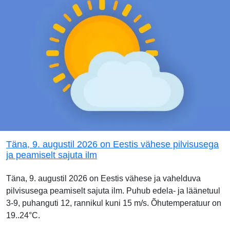
Täna, 9. augustil 2026 on Eestis vähese pilvisusega
ja peamiselt sajuta ilm
Täna, 9. augustil 2026 on Eestis vähese ja vahelduva
pilvisusega peamiselt sajuta ilm. Puhub edela- ja läänetuul
3-9, puhanguti 12, rannikul kuni 15 m/s. Õhutemperatuur on
19..24°C.