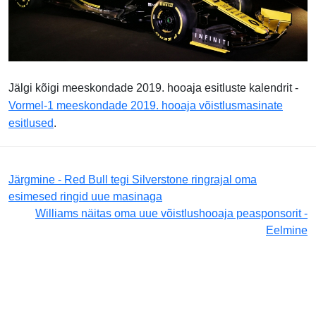
Jälgi kõigi meeskondade 2019. hooaja esitluste kalendrit -
Vormel-1 meeskondade 2019. hooaja võistlusmasinate
esitlused
.
Järgmine - Red Bull tegi Silverstone ringrajal oma
esimesed ringid uue masinaga
Williams näitas oma uue võistlushooaja peasponsorit -
Eelmine