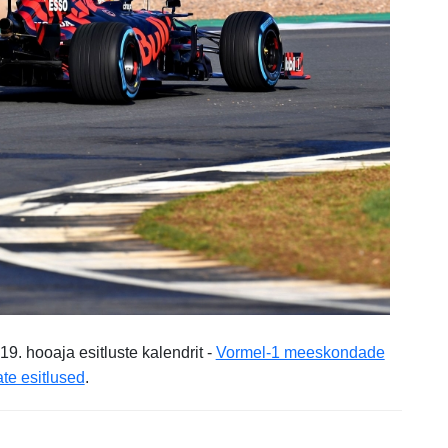
9. hooaja esitluste kalendrit -
Vormel-1 meeskondade
te esitlused
.