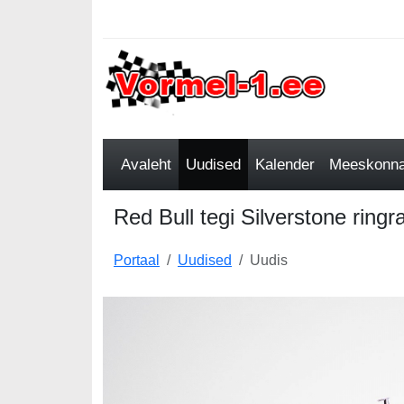
Avaleht
Uudised
Kalender
Meeskonnad
Red Bull tegi Silverstone ring
Portaal
Uudised
Uudis