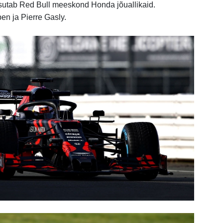
asutab Red Bull meeskond Honda jõuallikaid.
en ja Pierre Gasly.