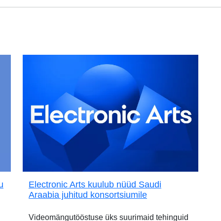
u
Electronic Arts kuulub nüüd Saudi
Araabia juhitud konsortsiumile
Videomängutööstuse üks suurimaid tehinguid