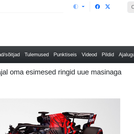
/sõitjad
Tulemused
Punktiseis
Videod
Pildid
Ajalu
rajal oma esimesed ringid uue masinaga