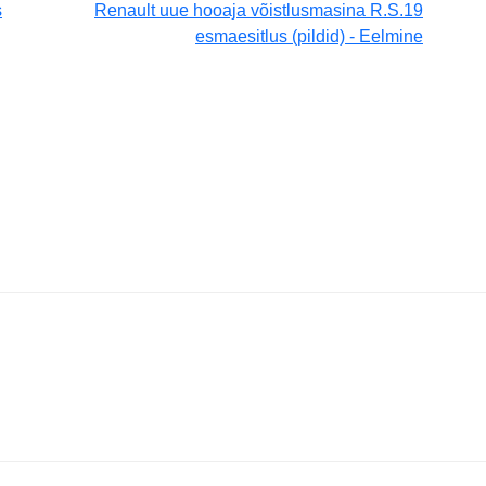
s
Renault uue hooaja võistlusmasina R.S.19
esmaesitlus (pildid) - Eelmine