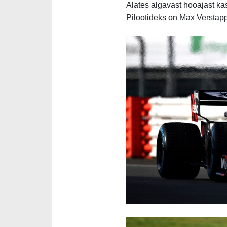
Alates algavast hooajast k
Pilootideks on Max Verstapp