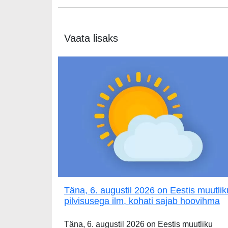
Vaata lisaks
Täna, 6. augustil 2026 on Eestis muutlik
pilvisusega ilm, kohati sajab hoovihma
Täna, 6. augustil 2026 on Eestis muutliku