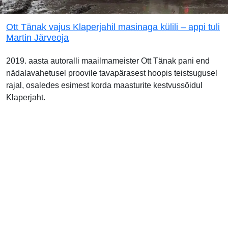
Ott Tänak vajus Klaperjahil masinaga külili – appi tuli
Martin Järveoja
2019. aasta autoralli maailmameister Ott Tänak pani end
nädalavahetusel proovile tavapärasest hoopis teistsugusel
rajal, osaledes esimest korda maasturite kestvussõidul
Klaperjaht.