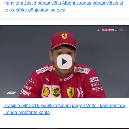
Hamiltoni žestid pärast sõitu Alboni suunas pärast võistlust
kokkupõrke põhjustamise eest
Brasiilia GP 2019 kvalifikatsiooni järgne Vetteli kommentaar
Honda mootorite kohta