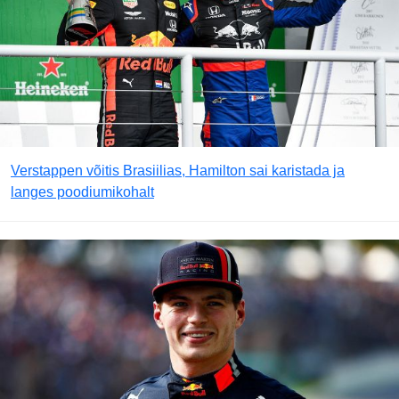
Verstappen võitis Brasiilias, Hamilton sai karistada ja
langes poodiumikohalt