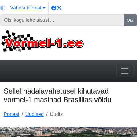
Vaheta teemat
Otsi
Sellel nädalavahetusel kihutavad
vormel-1 masinad Brasiilias võidu
Portaal
Uudised
Uudis