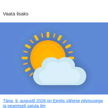
Vaata lisaks
Täna, 9. augustil 2026 on Eestis vähese pilvisusega
ja peamiselt sajuta ilm