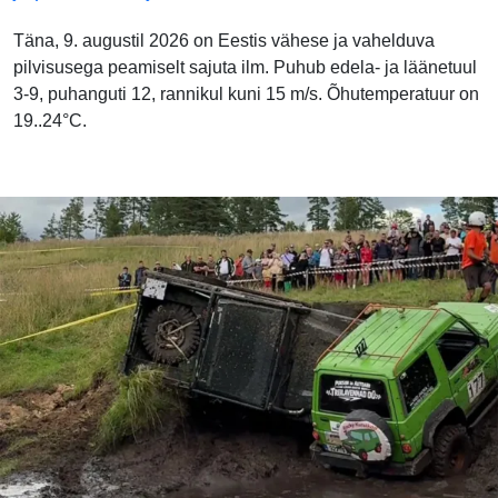
Täna, 9. augustil 2026 on Eestis vähese ja vahelduva
pilvisusega peamiselt sajuta ilm. Puhub edela- ja läänetuul
3-9, puhanguti 12, rannikul kuni 15 m/s. Õhutemperatuur on
19..24°C.