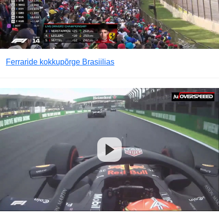
Ferraride kokkupõrge Brasiilias