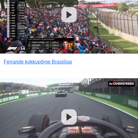
Ferraride kokkupõrge Brasiilias