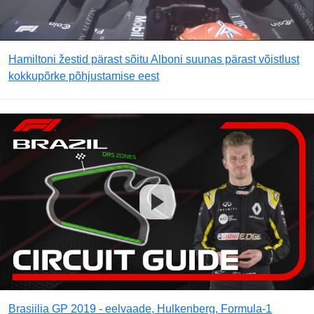
Hamiltoni žestid pärast sõitu Alboni suunas pärast võistlust
kokkupõrke põhjustamise eest
Brasiilia GP 2019 - eelvaade, Hulkenberg, Formula-1