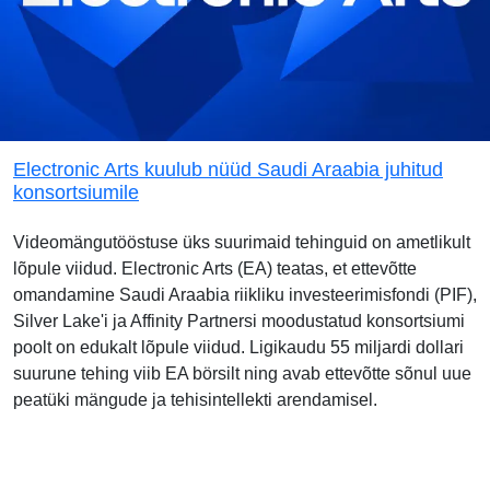
Electronic Arts kuulub nüüd Saudi Araabia juhitud
konsortsiumile
Videomängutööstuse üks suurimaid tehinguid on ametlikult
lõpule viidud. Electronic Arts (EA) teatas, et ettevõtte
omandamine Saudi Araabia riikliku investeerimisfondi (PIF),
Silver Lake'i ja Affinity Partnersi moodustatud konsortsiumi
poolt on edukalt lõpule viidud. Ligikaudu 55 miljardi dollari
suurune tehing viib EA börsilt ning avab ettevõtte sõnul uue
peatüki mängude ja tehisintellekti arendamisel.