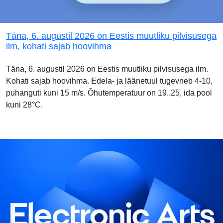
Täna, 6. augustil 2026 on Eestis muutliku pilvisusega
ilm, kohati sajab hoovihma
Täna, 6. augustil 2026 on Eestis muutliku pilvisusega ilm.
Kohati sajab hoovihma. Edela- ja läänetuul tugevneb 4-10,
puhanguti kuni 15 m/s. Õhutemperatuur on 19..25, ida pool
kuni 28°C.