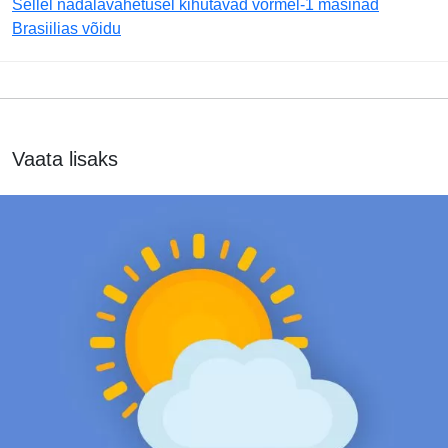
Sellel nädalavahetusel kihutavad vormel-1 masinad
Brasiilias võidu
Vaata lisaks