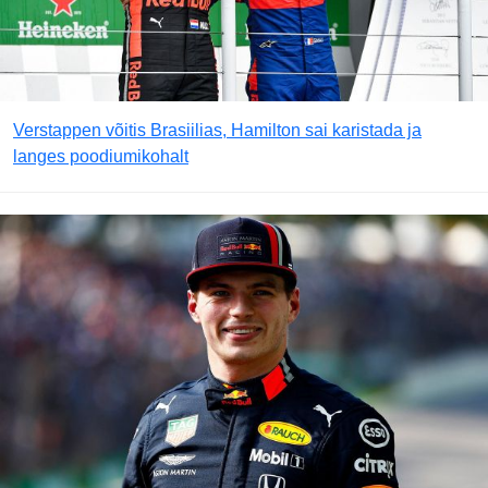
Verstappen võitis Brasiilias, Hamilton sai karistada ja
langes poodiumikohalt