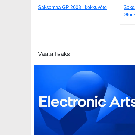
Saksamaa GP 2008 - kokkuvõte
Saks
Glock
Vaata lisaks