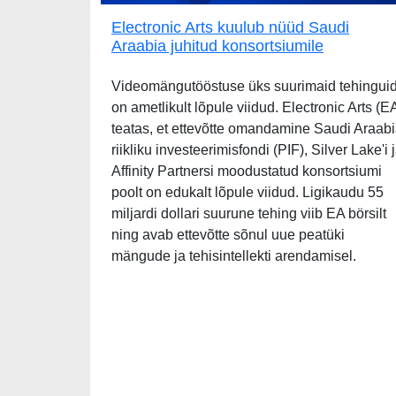
Electronic Arts kuulub nüüd Saudi
Araabia juhitud konsortsiumile
Videomängutööstuse üks suurimaid tehingui
on ametlikult lõpule viidud. Electronic Arts (E
teatas, et ettevõtte omandamine Saudi Araab
riikliku investeerimisfondi (PIF), Silver Lake'i 
Affinity Partnersi moodustatud konsortsiumi
poolt on edukalt lõpule viidud. Ligikaudu 55
miljardi dollari suurune tehing viib EA börsilt
ning avab ettevõtte sõnul uue peatüki
mängude ja tehisintellekti arendamisel.