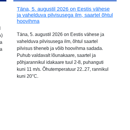
Täna, 5. augustil 2026 on Eestis vähese
ja vahelduva pilvisusega ilm, saartel õhtul
hoovihma
d
Täna, 5. augustil 2026 on Eestis vähese ja
A)
vahelduva pilvisusega ilm, õhtul saartel
ia
pilvisus tiheneb ja võib hoovihma sadada.
ja
Puhub valdavalt lõunakaare, saartel ja
põhjarannikul idakaare tuul 2-8, puhanguti
kuni 11 m/s. Õhutemperatuur 22..27, rannikul
kuni 20°C.