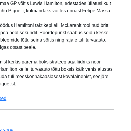
a GP võitis Lewis Hamilton, edestades üllatuslikult
inho Piquet'i, kolmandaks võitles ennast Felipe Massa.
dus Hamiltoni taktikepi all. McLarenit roolinud britt
hta pea pool sekundit. Pöördepunkt saabus sõidu keskel
bleemide tõttu seina sõitis ning rajale tuli turvaauto.
algas otsast peale.
mist kerkis parema boksistrateegiaga liidriks noor
Hamilton kellel turvaauto tõttu boksis käik venis alustas
duda tuli meeskonnakaaslasest kovalainenist, seejärel
quet'st.
sed
P 2008