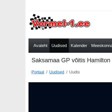
Avaleht
Uudised
Kalender
Meeskonnad
Saksamaa GP võitis Hamilton
Portaal
Uudised
Uudis