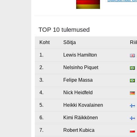
TOP 10 tulemused
Koht
Sõitja
Rii
1.
Lewis Hamilton
2.
Nelsinho Piquet
3.
Felipe Massa
4.
Nick Heidfeld
5.
Heikki Kovalainen
6.
Kimi Räikkönen
7.
Robert Kubica