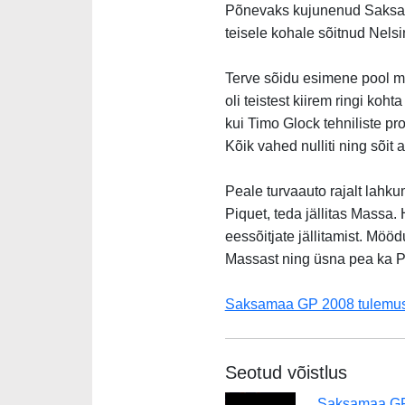
Põnevaks kujunenud Saksama
teisele kohale sõitnud Nels
Terve sõidu esimene pool möö
oli teistest kiirem ringi ko
kui Timo Glock tehniliste pro
Kõik vahed nulliti ning sõit 
Peale turvaauto rajalt lahku
Piquet, teda jällitas Massa. 
eessõitjate jällitamist. Möö
Massast ning üsna pea ka Pi
Saksamaa GP 2008 tulemu
Seotud võistlus
Saksamaa G