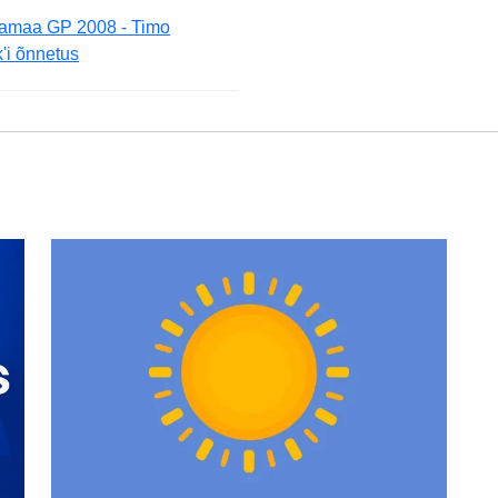
amaa GP 2008 - Timo
'i õnnetus