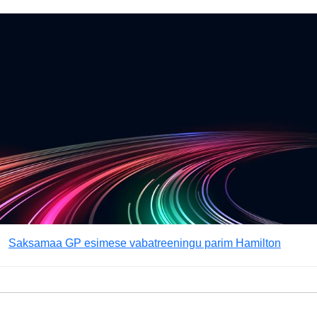
Saksamaa GP esimese vabatreeningu parim Hamilton