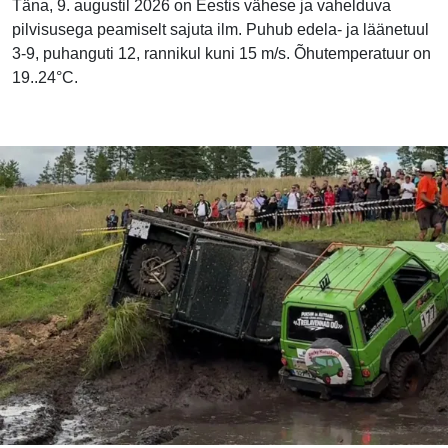
Täna, 9. augustil 2026 on Eestis vähese ja vahelduva
pilvisusega peamiselt sajuta ilm. Puhub edela- ja läänetuul
3-9, puhanguti 12, rannikul kuni 15 m/s. Õhutemperatuur on
19..24°C.