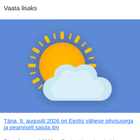
Vaata lisaks
Täna, 9. augustil 2026 on Eestis vähese pilvisusega
ja peamiselt sajuta ilm