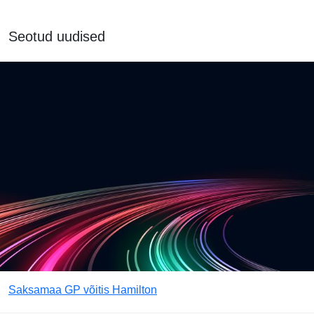
Seotud uudised
Saksamaa GP võitis Hamilton