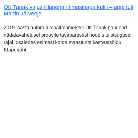
Ott Tänak vajus Klaperjahil masinaga külili – appi tuli
Martin Järveoja
2019. aasta autoralli maailmameister Ott Tänak pani end
nädalavahetusel proovile tavapärasest hoopis teistsugusel
rajal, osaledes esimest korda maasturite kestvussõidul
Klaperjaht.