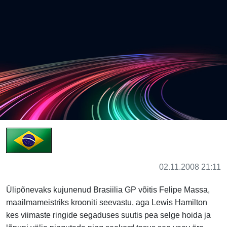
02.11.2008 21:11
Ülipõnevaks kujunenud Brasiilia GP võitis Felipe Massa,
maailmameistriks krooniti seevastu, aga Lewis Hamilton
kes viimaste ringide segaduses suutis pea selge hoida ja