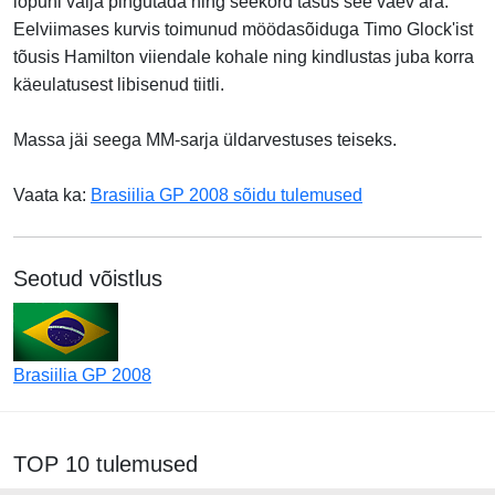
lõpuni välja pingutada ning seekord tasus see vaev ära.
Eelviimases kurvis toimunud möödasõiduga Timo Glock'ist
tõusis Hamilton viiendale kohale ning kindlustas juba korra
käeulatusest libisenud tiitli.
Massa jäi seega MM-sarja üldarvestuses teiseks.
Vaata ka:
Brasiilia GP 2008 sõidu tulemused
Seotud võistlus
Brasiilia GP 2008
TOP 10 tulemused