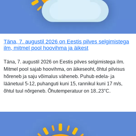
Täna, 7. augustil 2026 on Eestis pilves selgimistega
ilm, mitmel pool hoovihma ja äikest
Täna, 7. augustil 2026 on Eestis pilves selgimistega ilm.
Mitmel pool sajab hoovihma, on äikeseoht, õhtul pilvisus
hõreneb ja saju võimalus väheneb. Puhub edela- ja
läänetuul 5-12, puhanguti kuni 15, rannikul kuni 17 m/s,
õhtul tuul nõrgeneb. Õhutemperatuur on 18..23°C.