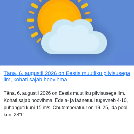
Täna, 6. augustil 2026 on Eestis muutliku pilvisusega
ilm, kohati sajab hoovihma
Täna, 6. augustil 2026 on Eestis muutliku pilvisusega ilm.
Kohati sajab hoovihma. Edela- ja läänetuul tugevneb 4-10,
puhanguti kuni 15 m/s. Õhutemperatuur on 19..25, ida pool
kuni 28°C.