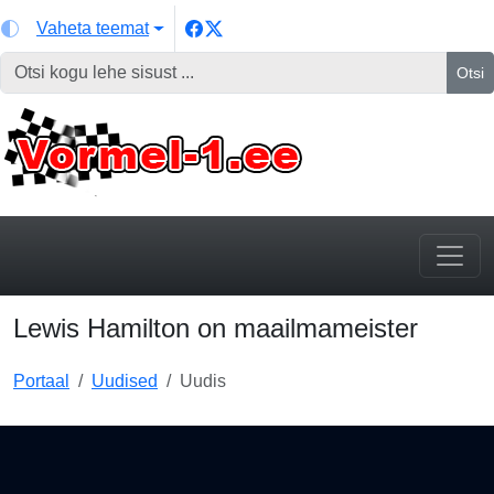
Vaheta teemat
Otsi
Lewis Hamilton on maailmameister
Portaal
Uudised
Uudis