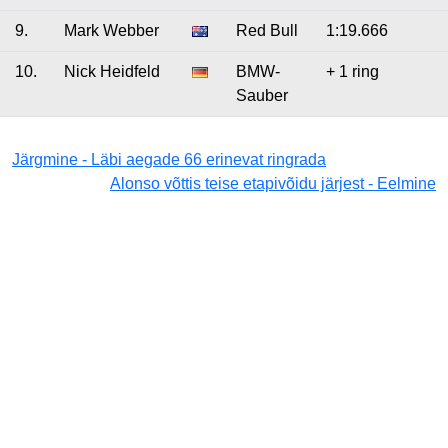
9.
Mark Webber
Red Bull
1:19.666
10.
Nick Heidfeld
BMW-
+ 1 ring
Sauber
Järgmine - Läbi aegade 66 erinevat ringrada
Alonso võttis teise etapivõidu järjest - Eelmine