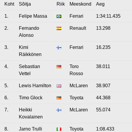
Koht
Sõitja
Riik
Meeskond
Aeg
1.
Felipe Massa
Ferrari
1:34:11.435
2.
Fernando
Renault
13.298
Alonso
3.
Kimi
Ferrari
16.235
Räikkönen
4.
Sebastian
Toro
38.011
Vettel
Rosso
5.
Lewis Hamilton
McLaren
38.907
6.
Timo Glock
Toyota
44.368
7.
Heikki
McLaren
55.074
Kovalainen
8.
Jarno Trulli
Toyota
1:08.433