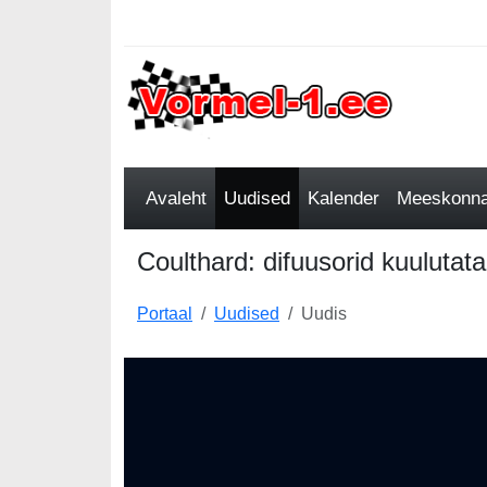
Avaleht
Uudised
Kalender
Meeskonnad
Coulthard: difuusorid kuulutat
Portaal
Uudised
Uudis