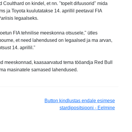
 Coulthard on kindel, et nn. "topelt difuusorid" mida
 ja Toyota kuulutatakse 14. aprillil peetaval FIA
ariisis legaalseks.
 toetun FIA tehnilise meeskonna otsusele," ütles
bourne, et need lahendused on legaalsed ja ma arvan,
tsust 14. aprillil."
nud meeskonnad, kaasaarvatud tema tööandja Red Bull
ma masinatele sarnased lahendused.
Button kindlustas endale esimese
stardipositsiooni - Eelmine