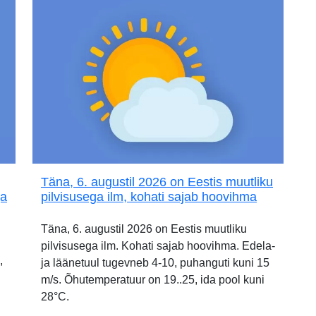
Täna, 6. augustil 2026 on Eestis muutliku
ja
pilvisusega ilm, kohati sajab hoovihma
Täna, 6. augustil 2026 on Eestis muutliku
pilvisusega ilm. Kohati sajab hoovihma. Edela-
,
ja läänetuul tugevneb 4-10, puhanguti kuni 15
m/s. Õhutemperatuur on 19..25, ida pool kuni
28°C.