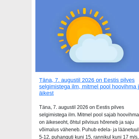
Täna, 7. augustil 2026 on Eestis pilves
selgimistega ilm, mitmel pool hoovihma 
äikest
Täna, 7. augustil 2026 on Eestis pilves
selgimistega ilm. Mitmel pool sajab hoovihma
on äikeseoht, õhtul pilvisus hõreneb ja saju
võimalus väheneb. Puhub edela- ja läänetuul
5-12, puhanguti kuni 15, rannikul kuni 17 m/s,