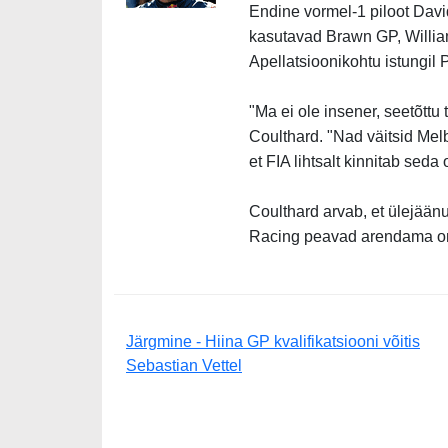
Endine vormel-1 piloot David
kasutavad Brawn GP, Williams
Apellatsioonikohtu istungil P
"Ma ei ole insener, seetõttu
Coulthard. "Nad väitsid Mel
et FIA lihtsalt kinnitab seda o
Coulthard arvab, et ülejää
Racing peavad arendama o
Järgmine - Hiina GP kvalifikatsiooni võitis
Sebastian Vettel