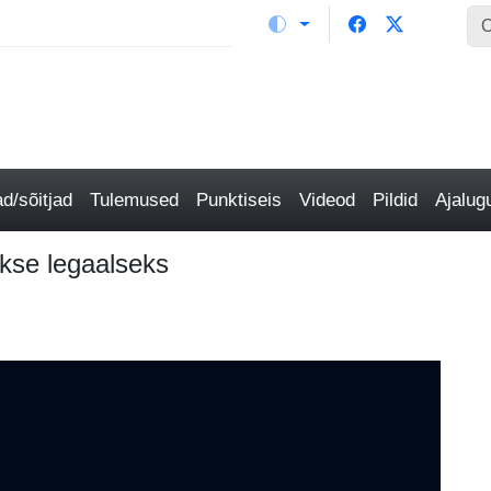
/sõitjad
Tulemused
Punktiseis
Videod
Pildid
Ajalu
akse legaalseks