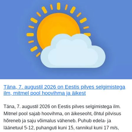
Täna, 7. augustil 2026 on Eestis pilves selgimistega
ilm, mitmel pool hoovihma ja äikest
Täna, 7. augustil 2026 on Eestis pilves selgimistega ilm.
Mitmel pool sajab hoovihma, on äikeseoht, õhtul pilvisus
hõreneb ja saju võimalus väheneb. Puhub edela- ja
läänetuul 5-12, puhanguti kuni 15, rannikul kuni 17 m/s,