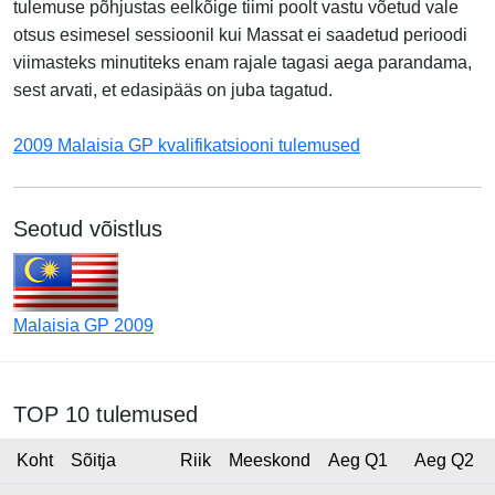
tulemuse põhjustas eelkõige tiimi poolt vastu võetud vale
otsus esimesel sessioonil kui Massat ei saadetud perioodi
viimasteks minutiteks enam rajale tagasi aega parandama,
sest arvati, et edasipääs on juba tagatud.
2009 Malaisia GP kvalifikatsiooni tulemused
Seotud võistlus
Malaisia GP 2009
TOP 10 tulemused
Koht
Sõitja
Riik
Meeskond
Aeg Q1
Aeg Q2