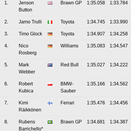
1.
Jenson
Brawn GP
1:35.058
1:33.784
Button
2.
Jarno Trulli
Toyota
1:34.745
1:33.990
3.
Timo Glock
Toyota
1:34.907
1:34.258
4.
Nico
Williams
1:35.083
1:34.547
Rosberg
5.
Mark
Red Bull
1:35.027
1:34.222
Webber
6.
Robert
BMW-
1:35.166
1:34.562
Kubica
Sauber
7.
Kimi
Ferrari
1:35.476
1:34.456
Räikkönen
8.
Rubens
Brawn GP
1:34.681
1:34.387
Barrichello*