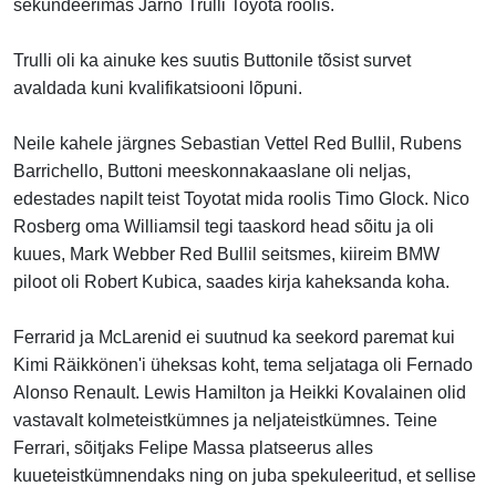
sekundeerimas Jarno Trulli Toyota roolis.
Trulli oli ka ainuke kes suutis Buttonile tõsist survet
avaldada kuni kvalifikatsiooni lõpuni.
Neile kahele järgnes Sebastian Vettel Red Bullil, Rubens
Barrichello, Buttoni meeskonnakaaslane oli neljas,
edestades napilt teist Toyotat mida roolis Timo Glock. Nico
Rosberg oma Williamsil tegi taaskord head sõitu ja oli
kuues, Mark Webber Red Bullil seitsmes, kiireim BMW
piloot oli Robert Kubica, saades kirja kaheksanda koha.
Ferrarid ja McLarenid ei suutnud ka seekord paremat kui
Kimi Räikkönen'i üheksas koht, tema seljataga oli Fernado
Alonso Renault. Lewis Hamilton ja Heikki Kovalainen olid
vastavalt kolmeteistkümnes ja neljateistkümnes. Teine
Ferrari, sõitjaks Felipe Massa platseerus alles
kuueteistkümnendaks ning on juba spekuleeritud, et sellise