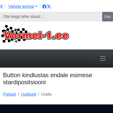
Vaheta teemat
Otsi
Button kindlustas endale esimese
stardipositsiooni
Portaal
Uudised
Uudis