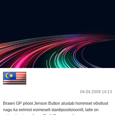
04.04.2009 14:13
Brawn GP piloot Jenson Button alustab hommset võistlust
nagu ka eelmist esimeselt stardipositsioonilt, talle on