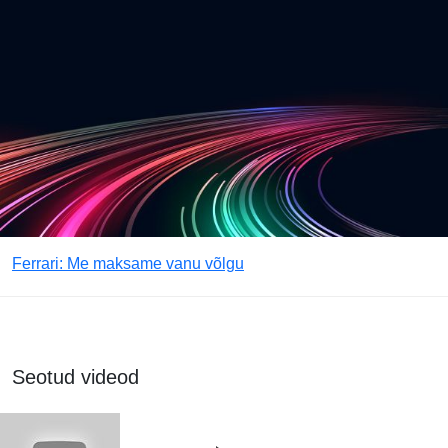
Ferrari: Me maksame vanu võlgu
Seotud videod