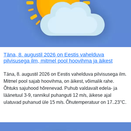
Täna, 8. augustil 2026 on Eestis vahelduva
pilvisusega ilm, mitmel pool hoovihma ja äikest
Täna, 8. augustil 2026 on Eestis vahelduva pilvisusega ilm.
Mitmel pool sajab hoovihma, on äikest, võimalik rahe.
Õhtuks sajuhood hõrenevad. Puhub valdavalt edela- ja
läänetuul 3-9, rannikul puhanguti 12 m/s, äikese ajal
ulatuvad puhanud üle 15 m/s. Õhutemperatuur on 17..23°C.