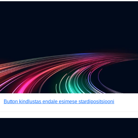
Button kindlustas endale esimese stardipositsiooni