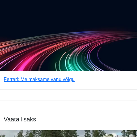
Ferrari: Me maksame vanu võlgu
Vaata lisaks