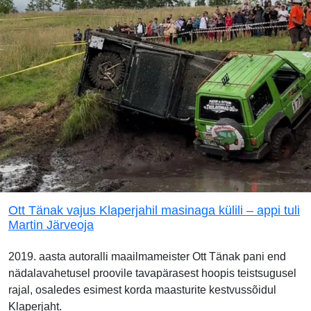
Ott Tänak vajus Klaperjahil masinaga külili – appi tuli
Martin Järveoja
2019. aasta autoralli maailmameister Ott Tänak pani end
nädalavahetusel proovile tavapärasest hoopis teistsugusel
rajal, osaledes esimest korda maasturite kestvussõidul
Klaperjaht.