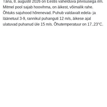
Täna, 8. augustil 2026 on Eestis vahelduva pilvisusega ilm.
Mitmel pool sajab hoovihma, on äikest, võimalik rahe.
Õhtuks sajuhood hõrenevad. Puhub valdavalt edela- ja
läänetuul 3-9, rannikul puhanguti 12 m/s, äikese ajal
ulatuvad puhanud üle 15 m/s. Õhutemperatuur on 17..23°C.