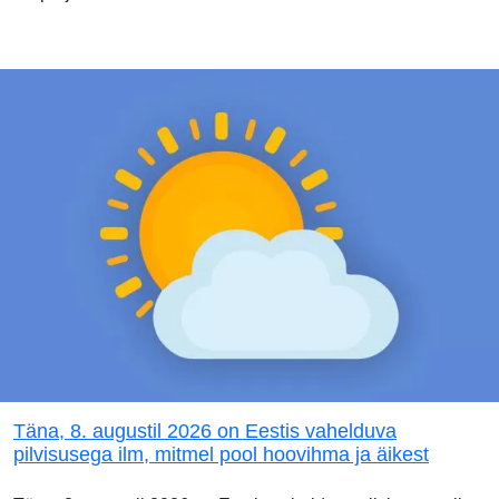
Täna, 8. augustil 2026 on Eestis vahelduva
pilvisusega ilm, mitmel pool hoovihma ja äikest