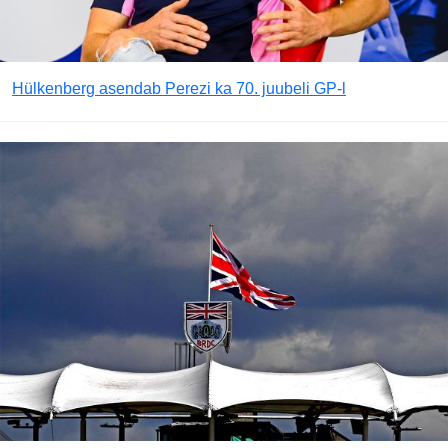
Hülkenberg asendab Perezi ka 70. juubeli GP-l