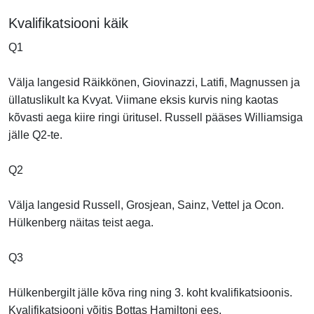
Kvalifikatsiooni käik
Q1
Välja langesid Räikkönen, Giovinazzi, Latifi, Magnussen ja
üllatuslikult ka Kvyat. Viimane eksis kurvis ning kaotas
kõvasti aega kiire ringi üritusel. Russell pääses Williamsiga
jälle Q2-te.
Q2
Välja langesid Russell, Grosjean,
Sainz
,
Vettel ja Ocon.
Hülkenberg näitas teist aega.
Q3
Hülkenbergilt jälle kõva ring ning 3. koht kvalifikatsioonis.
Kvalifikatsiooni võitis Bottas Hamiltoni ees.