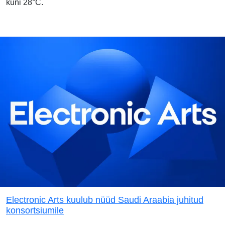
kuni 28°C.
Electronic Arts kuulub nüüd Saudi Araabia juhitud
konsortsiumile