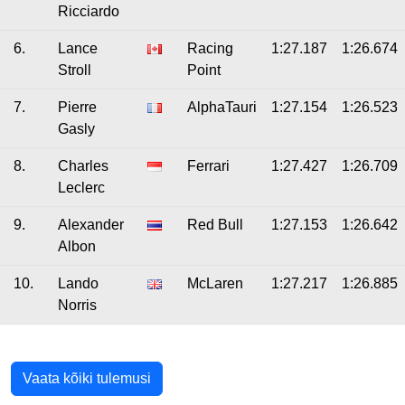
Ricciardo
6.
Lance
Racing
1:27.187
1:26.674
Stroll
Point
7.
Pierre
AlphaTauri
1:27.154
1:26.523
Gasly
8.
Charles
Ferrari
1:27.427
1:26.709
Leclerc
9.
Alexander
Red Bull
1:27.153
1:26.642
Albon
10.
Lando
McLaren
1:27.217
1:26.885
Norris
Vaata kõiki tulemusi