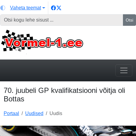
Vaheta teemat
Otsi
70. juubeli GP kvalifikatsiooni võitja oli
Bottas
Portaal
Uudised
Uudis