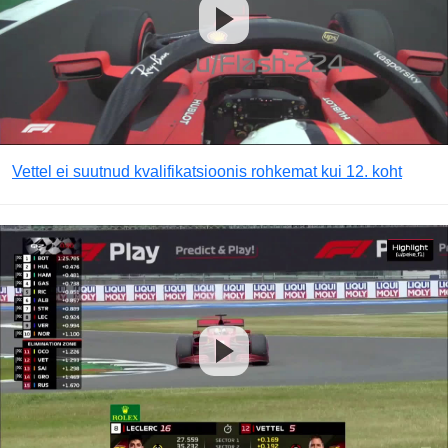
Vettel ei suutnud kvalifikatsioonis rohkemat kui 12. koht