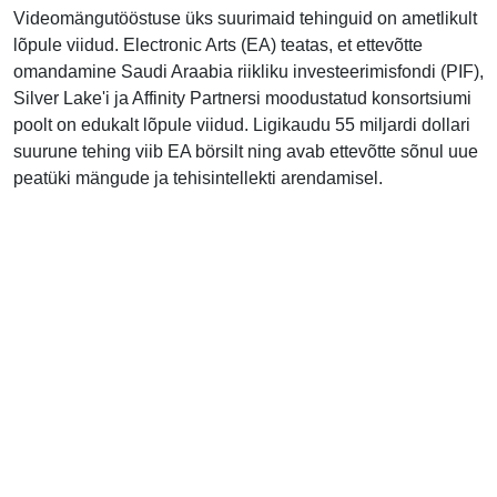
Videomängutööstuse üks suurimaid tehinguid on ametlikult
lõpule viidud. Electronic Arts (EA) teatas, et ettevõtte
omandamine Saudi Araabia riikliku investeerimisfondi (PIF),
Silver Lake'i ja Affinity Partnersi moodustatud konsortsiumi
poolt on edukalt lõpule viidud. Ligikaudu 55 miljardi dollari
suurune tehing viib EA börsilt ning avab ettevõtte sõnul uue
peatüki mängude ja tehisintellekti arendamisel.