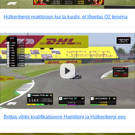
Hülkenbergi reaktsioon kui ta kuulis, et lõpetas Q2 teisena
Bottas võitis kvalifikatsiooni Hamiltoni ja Hülkenbergi ees