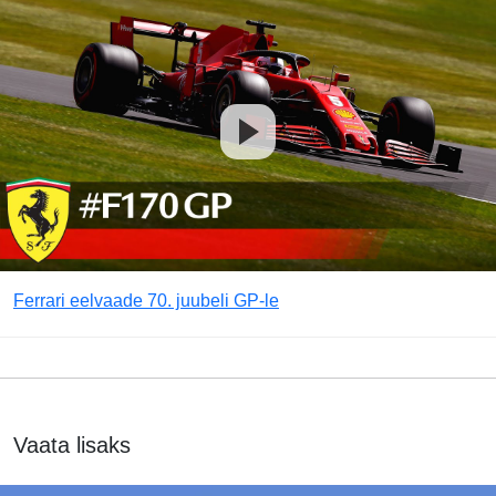
Ferrari eelvaade 70. juubeli GP-le
Vaata lisaks