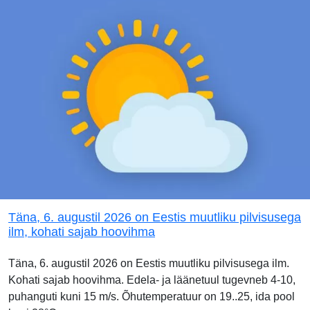
Täna, 6. augustil 2026 on Eestis muutliku pilvisusega
ilm, kohati sajab hoovihma
Täna, 6. augustil 2026 on Eestis muutliku pilvisusega ilm.
Kohati sajab hoovihma. Edela- ja läänetuul tugevneb 4-10,
puhanguti kuni 15 m/s. Õhutemperatuur on 19..25, ida pool