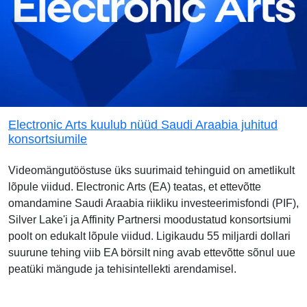
Electronic Arts kuulub nüüd Saudi Araabia juhitud
konsortsiumile
Videomängutööstuse üks suurimaid tehinguid on ametlikult
lõpule viidud. Electronic Arts (EA) teatas, et ettevõtte
omandamine Saudi Araabia riikliku investeerimisfondi (PIF),
Silver Lake'i ja Affinity Partnersi moodustatud konsortsiumi
poolt on edukalt lõpule viidud. Ligikaudu 55 miljardi dollari
suurune tehing viib EA börsilt ning avab ettevõtte sõnul uue
peatüki mängude ja tehisintellekti arendamisel.