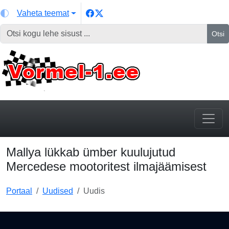
Vaheta teemat
Otsi
Mallya lükkab ümber kuulujutud
Mercedese mootoritest ilmajäämisest
Portaal
Uudised
Uudis