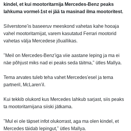
kindel, et kui mootoritarnija Mercedes-Benz peaks
lahkuma vormel-1st ei jää ta masinad ilma mootoritest.
Silverstone'is baseeruv meeskond vahetas kahe hooaja
vahel mootoritarnijat, varem kasutatud Ferrari mootorid
vahetas välja Mercedese jõuallikas.
"Meil on Mercedes-Benz'iga viie aastane leping ja ma ei
näe põhjust miks nad ei peaks seda täitma," ütles Mallya.
Tema arvates tuleb teha vahet Mercedes'esel ja tema
partneril, McLaren'il.
Kui tekkib olukord kus Mercedes lahkub sarjast, siis peaks
ta mootoritarnijana siiski jätkama.
"Mul ei ole täpset infot olukorrast, aga ma olen kindel, et
Mercedes täidab lepingut," ütles Mallya.