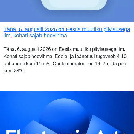
Täna, 6. augustil 2026 on Eestis muutliku pilvisusega
ilm, kohati sajab hoovihma
Täna, 6. augustil 2026 on Eestis muutliku pilvisusega ilm.
Kohati sajab hoovihma. Edela- ja läänetuul tugevneb 4-10,
puhanguti kuni 15 m/s. Õhutemperatuur on 19..25, ida pool
kuni 28°C.