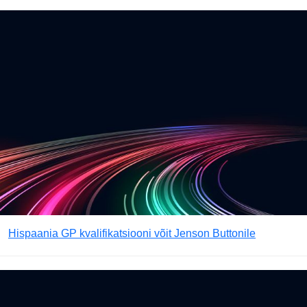
Hispaania GP kvalifikatsiooni võit Jenson Buttonile