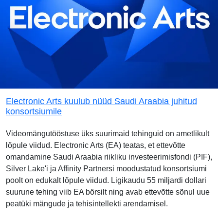
Electronic Arts kuulub nüüd Saudi Araabia juhitud
konsortsiumile
Videomängutööstuse üks suurimaid tehinguid on ametlikult
lõpule viidud. Electronic Arts (EA) teatas, et ettevõtte
omandamine Saudi Araabia riikliku investeerimisfondi (PIF),
Silver Lake'i ja Affinity Partnersi moodustatud konsortsiumi
poolt on edukalt lõpule viidud. Ligikaudu 55 miljardi dollari
suurune tehing viib EA börsilt ning avab ettevõtte sõnul uue
peatüki mängude ja tehisintellekti arendamisel.