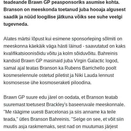
teadeande Brawn GP peasponsoriks asumise kohta.
Branson on meeskonda toetanud juba hooaja algusest
saadik ja nüüd loogilise jätkuna võiks see suhe veelgi
tugevneda.
Alates märtsi lõpust kui esimene sponsorleping sõlmiti on
meeskonna käekäik väga hästi läinud - saavutatud on kaks
kvalifikatsioonisõidu võitu ja kolm sõiduvõitu. Bahreinis
kandsid Brawn GP masinaid juba Virgin Galactic logod,
samal ajal teatas Branson ka Rubens Barrichello poolt
kosmeselennule ostetud piletist ja Niki Lauda lennust
kosmosesse ühe kosmoseraketi piloodina.
Brawn GP suure edu järel on oodata, et Branson teatab
suuremast toetusest Brackley's baseeruvale meeskonnale.
"Me räägime uuesti Barcelonas ja siis anname ka teile
teada," ütles Branson Bahreinis. "Selge on see, et võit siin
muutis asja raskmemaks, sest nad on muutumas järjest