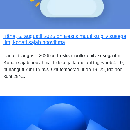
Täna, 6. augustil 2026 on Eestis muutliku pilvisusega
ilm, kohati sajab hoovihma
Täna, 6. augustil 2026 on Eestis muutliku pilvisusega ilm.
Kohati sajab hoovihma. Edela- ja läänetuul tugevneb 4-10,
puhanguti kuni 15 m/s. Õhutemperatuur on 19..25, ida pool
kuni 28°C.