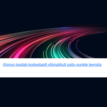
Alonso loodab koduetapilt võimalikult palju punkte teenida