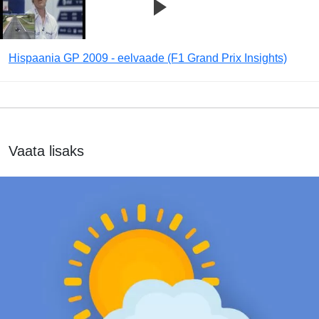
Hispaania GP 2009 - eelvaade (F1 Grand Prix Insights)
Vaata lisaks