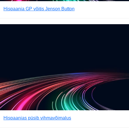
Hispaania GP võitis Jenson Button
Hispaanias püsib vihmavõimalus